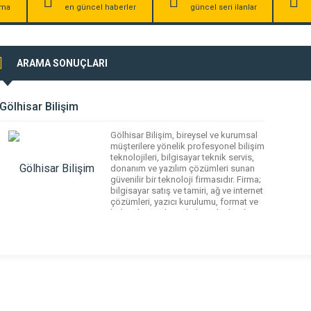
irma
en güncel haberler
güncel seri ilanlar
ARAMA SONUÇLARI
Gölhisar Bilişim
Gölhisar Bilişim, bireysel ve kurumsal
müşterilere yönelik profesyonel bilişim
teknolojileri, bilgisayar teknik servis,
donanım ve yazılım çözümleri sunan
güvenilir bir teknoloji firmasıdır. Firma;
bilgisayar satış ve tamiri, ağ ve internet
çözümleri, yazıcı kurulumu, format ve
bakım hizmetleri gibi birçok alanda
kapsamlı destek sağlamaktadır.
Gölhisar Bilişim, güncel teknolojiye
uygun ürün ve hizmetleriyle
işletmelerin dijital altyapılarını
güçlendirmeyi […]