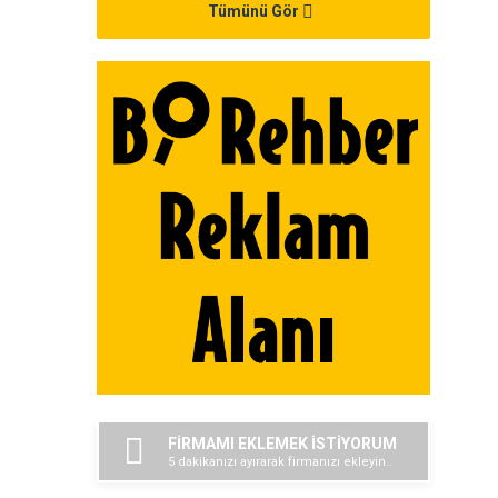
Tümünü Gör
FİRMAMI EKLEMEK İSTİYORUM
5 dakikanızı ayırarak firmanızı ekleyin..