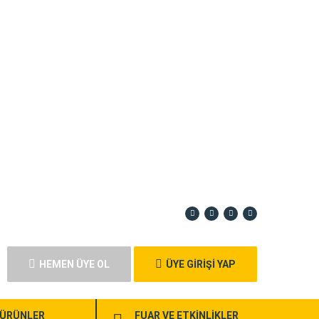
HEMEN ÜYE OL
ÜYE GİRİŞİ YAP
ÜRÜNLER
FUAR VE ETKİNLİKLER