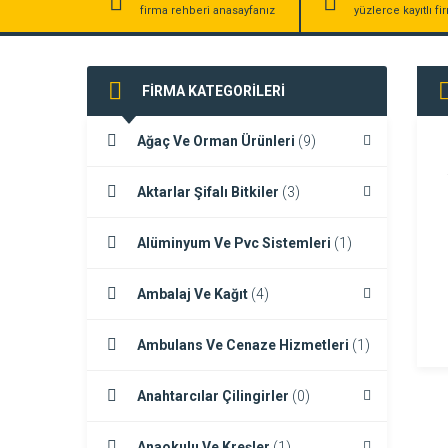
firma rehberi anasayfanız
yüzlerce kayıtlı f
FİRMA KATEGORİLERİ
Ağaç Ve Orman Ürünleri
(9)
Aktarlar Şifalı Bitkiler
(3)
Alüminyum Ve Pvc Sistemleri
(1)
Ambalaj Ve Kağıt
(4)
Ambulans Ve Cenaze Hizmetleri
(1)
Anahtarcılar Çilingirler
(0)
Anaokulu Ve Kreşler
(1)