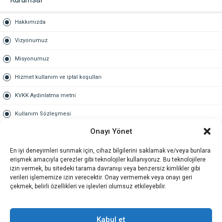
Hakkımızda
Vizyonumuz
Misyonumuz
Hizmet kullanım ve iptal koşulları
KVKK Aydınlatma metni
Kullanım Sözleşmesi
Onayı Yönet
Gold Üyelik
En iyi deneyimleri sunmak için, cihaz bilgilerini saklamak ve/veya bunlara
Gold üyelik nedir
erişmek amacıyla çerezler gibi teknolojiler kullanıyoruz. Bu teknolojilere
izin vermek, bu sitedeki tarama davranışı veya benzersiz kimlikler gibi
Kariyer
verileri işlememize izin verecektir. Onay vermemek veya onayı geri
çekmek, belirli özellikleri ve işlevleri olumsuz etkileyebilir.
İş Başvuru Formu
İletişim
Kabul et