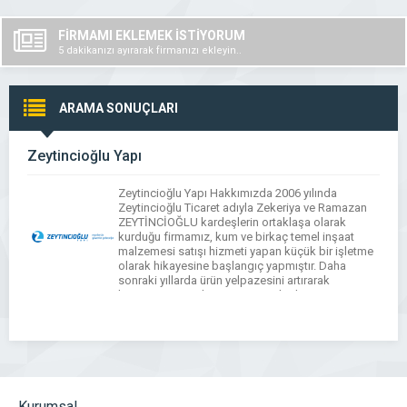
FİRMAMI EKLEMEK İSTİYORUM
5 dakikanızı ayırarak firmanızı ekleyin..
ARAMA SONUÇLARI
Zeytincioğlu Yapı
Zeytincioğlu Yapı Hakkımızda 2006 yılında
Zeytincioğlu Ticaret adıyla Zekeriya ve Ramazan
ZEYTİNCİOĞLU kardeşlerin ortaklaşa olarak
kurduğu firmamız, kum ve birkaç temel inşaat
malzemesi satışı hizmeti yapan küçük bir işletme
olarak hikayesine başlangıç yapmıştır. Daha
sonraki yıllarda ürün yelpazesini artırarak
büyümesini sürdürmüş, 2009 yılında satış
hangarını büyüterek bu günkü konumuna
yükselmiştir. Süreç içerisinde araç ve ekipman
filosunu geliştiren […]
Kurumsal