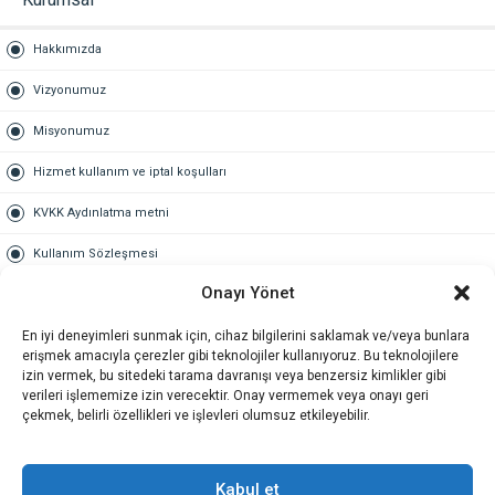
Hakkımızda
Vizyonumuz
Misyonumuz
Hizmet kullanım ve iptal koşulları
KVKK Aydınlatma metni
Kullanım Sözleşmesi
Onayı Yönet
Gold Üyelik
En iyi deneyimleri sunmak için, cihaz bilgilerini saklamak ve/veya bunlara
Gold üyelik nedir
erişmek amacıyla çerezler gibi teknolojiler kullanıyoruz. Bu teknolojilere
izin vermek, bu sitedeki tarama davranışı veya benzersiz kimlikler gibi
Kariyer
verileri işlememize izin verecektir. Onay vermemek veya onayı geri
çekmek, belirli özellikleri ve işlevleri olumsuz etkileyebilir.
İş Başvuru Formu
İletişim
Kabul et