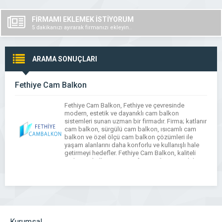
FİRMAMI EKLEMEK İSTİYORUM
5 dakikanızı ayırarak firmanızı ekleyin..
ARAMA SONUÇLARI
Fethiye Cam Balkon
Fethiye Cam Balkon, Fethiye ve çevresinde
modern, estetik ve dayanıklı cam balkon
sistemleri sunan uzman bir firmadır. Firma; katlanır
cam balkon, sürgülü cam balkon, ısıcamlı cam
balkon ve özel ölçü cam balkon çözümleri ile
yaşam alanlarını daha konforlu ve kullanışlı hale
getirmeyi hedefler. Fethiye Cam Balkon, kaliteli
malzeme kullanımı ve profesyonel montaj ekibi
sayesinde uzun […]
Kurumsal