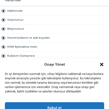
Hakkımızda
Vizyonumuz
Misyonumuz
Hizmet kullanım ve iptal koşulları
KVKK Aydınlatma metni
Kullanım Sözleşmesi
Onayı Yönet
Gold Üyelik
En iyi deneyimleri sunmak için, cihaz bilgilerini saklamak ve/veya bunlara
Gold üyelik nedir
erişmek amacıyla çerezler gibi teknolojiler kullanıyoruz. Bu teknolojilere
izin vermek, bu sitedeki tarama davranışı veya benzersiz kimlikler gibi
Kariyer
verileri işlememize izin verecektir. Onay vermemek veya onayı geri
çekmek, belirli özellikleri ve işlevleri olumsuz etkileyebilir.
İş Başvuru Formu
İletişim
Kabul et