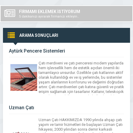
FİRMAMI EKLEMEK İSTİYORUM
5 dakikanızı ayırarak firmanızı ekleyin..
ARAMA SONUÇLARI
Aytürk Pencere Sistemleri
Çatı merdiveni ve çatı penceresi modern yapılarda
hem işlevsellik hem de estetik açıdan önemli iki
tamamlayıcı unsurdur. Özellikle çatı katlarının aktif
olarak kullanıldığı ev ve iş yerlerinde, bu sistemler
yaşam alanlarının konforunu ve değerini doğrudan
artırır. Çatı merdivenleri çatı katına güvenli ve pratik
erişim sağlamak için tasarlanır. Katlanır, teleskopik
ve makaslı modeller sayesinde kullanılmadığı
zamanlarda […]
Uzman Çatı
Uzman Çatı HAKKIMIZDA 1990 yılında ahşap çatı
yapım ve tamir hizmetleri ile başlayan Uzman Çatı
hikayesi, 2000 yılından sonra demir karkaslı