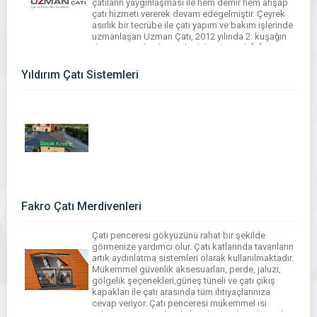
çatıların yaygınlaşması ile hem demir hem ahşap
çatı hizmeti vererek devam edegelmiştir. Çeyrek
asırlık bir tecrübe ile çatı yapım ve bakım işlerinde
uzmanlaşan Uzman Çatı, 2012 yılında 2. kuşağın
da serüvene katılması ile daha dinamik […]
Yıldırım Çatı Sistemleri
Fakro Çatı Merdivenleri
Çatı penceresi gökyüzünü rahat bir şekilde
görmenize yardımcı olur. Çatı katlarında tavanların
artık aydınlatma sistemleri olarak kullanılmaktadır.
Mükemmel güvenlik aksesuarları, perde, jaluzi,
gölgelik şeçenekleri,güneş tüneli ve çatı çıkış
kapakları ile çatı arasında tüm ihtiyaçlarınıza
cevap veriyor. Çatı penceresi mükemmel ısı
yalıtımı parametreleri ile karakterize bir şık modern