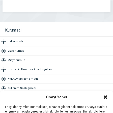
bir görünüme sahiptir. Çerçeve yapısındaki ancak
ana fark, […]
Kurumsal
Hakkımızda
Vizyonumuz
Misyonumuz
Hizmet kullanım ve iptal koşulları
KVKK Aydınlatma metni
Kullanım Sözleşmesi
Onayı Yönet
Gold Üyelik
En iyi deneyimleri sunmak için, cihaz bilgilerini saklamak ve/veya bunlara
Gold üyelik nedir
erişmek amacıyla çerezler gibi teknolojiler kullanıyoruz. Bu teknolojilere