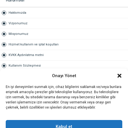
Hakkımızda
Vizyonumuz
Misyonumuz
Hizmet kullanım ve iptal koşulları
KVKK Aydınlatma metni
Kullanım Sözleşmesi
Onayı Yönet
Gold Üyelik
En iyi deneyimleri sunmak için, cihaz bilgilerini saklamak ve/veya bunlara
Gold üyelik nedir
erişmek amacıyla çerezler gibi teknolojiler kullanıyoruz. Bu teknolojilere
izin vermek, bu sitedeki tarama davranışı veya benzersiz kimlikler gibi
Kariyer
verileri işlememize izin verecektir. Onay vermemek veya onayı geri
çekmek, belirli özellikleri ve işlevleri olumsuz etkileyebilir.
İş Başvuru Formu
İletişim
Kabul et