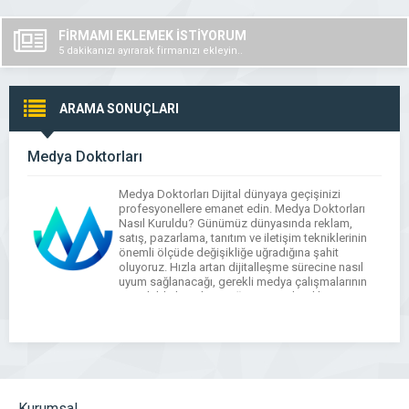
FİRMAMI EKLEMEK İSTİYORUM
5 dakikanızı ayırarak firmanızı ekleyin..
ARAMA SONUÇLARI
Medya Doktorları
Medya Doktorları Dijital dünyaya geçişinizi
profesyonellere emanet edin. Medya Doktorları
Nasıl Kuruldu? Günümüz dünyasında reklam,
satış, pazarlama, tanıtım ve iletişim tekniklerinin
önemli ölçüde değişikliğe uğradığına şahit
oluyoruz. Hızla artan dijitalleşme sürecine nasıl
uyum sağlanacağı, gerekli medya çalışmalarının
ne şekilde hazırlanacağı ise merak edilen
konuların başında geliyor. Şahıs ve işletmeler için
hayati öneme sahip basılı ve dijital […]
Kurumsal