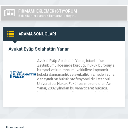
FİRMAMI EKLEMEK İSTİYORUM
5 dakikanızı ayırarak firmanızı ekleyin..
ARAMA SONUÇLARI
Avukat Eyüp Selahattin Yanar
Avukat Eyüp Selahattin Yanar, İstanbul’un
Zeytinburnu ilçesinde kurduğu hukuk bürosuyla
bireysel ve kurumsal müvekkillere kapsamlı
hukuki danışmanlık ve avukatlık hizmetleri sunan
deneyimli bir hukuk profesyonelidir. İstanbul
Üniversitesi Hukuk Fakültesi mezunu olan Av.
Yanar, 2002 yılından bu yana ticaret hukuku,
borçlar hukuku, icra-iflas hukuku, aile hukuku,
ceza hukuku, vergi hukuku, idari yargılama ve
tüketici hukuku gibi […]
Kurumsal