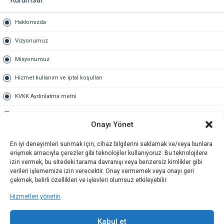
Hakkımızda
Vizyonumuz
Misyonumuz
Hizmet kullanım ve iptal koşulları
KVKK Aydınlatma metni
Kullanım Sözleşmesi
Onayı Yönet
Gold Üyelik
En iyi deneyimleri sunmak için, cihaz bilgilerini saklamak ve/veya bunlara
erişmek amacıyla çerezler gibi teknolojiler kullanıyoruz. Bu teknolojilere
Gold üyelik nedir
izin vermek, bu sitedeki tarama davranışı veya benzersiz kimlikler gibi
verileri işlememize izin verecektir. Onay vermemek veya onayı geri
Kariyer
çekmek, belirli özellikleri ve işlevleri olumsuz etkileyebilir.
Hizmetleri yönetin
İş Başvuru Formu
İletişim
Kabul et