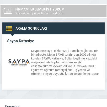
FİRMAMI EKLEMEK İSTİYORUM
5 dakikanızı ayırarak firmanızı ekleyin..
ARAMA SONUÇLARI
Saypa Kırtasiye
Saypa Kırtasiye Hakkımızda Tüm ihtiyaçlarınız tek
bir adreste. Metin SAYGI tarafından 2005 yılında
kurulan SAYPA Kırtasiye, Sultanbeyli merkezdeki
mağazamızda toptan satış imkanıyla
çalışmalarımıza devam ediyoruz. Misyonumuz
Eğitim ve öğretim materyallerini, iş yerleri ve
ofislerin ihtiyaç duyduğu kırtasiye ürünlerini toptan
satış seçenekleriyle mağazalarımızdan tedarik
edebilirsiniz. Vizyonumuz Saypa Kırtasiye
şubelerini tüm Türkiye genelinde yaygınlaştırmayı
ve ilerleyen süreçte […]
Kurumsal