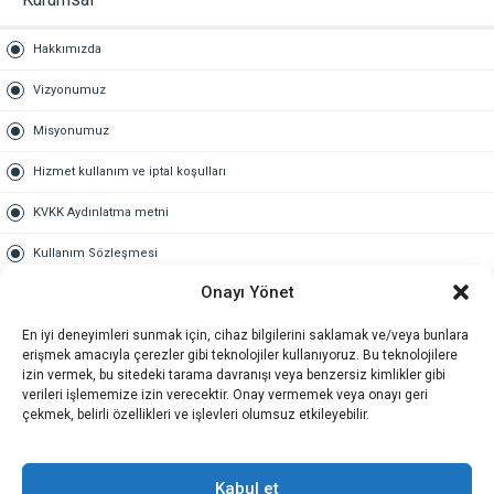
Hakkımızda
Vizyonumuz
Misyonumuz
Hizmet kullanım ve iptal koşulları
KVKK Aydınlatma metni
Kullanım Sözleşmesi
Onayı Yönet
Gold Üyelik
En iyi deneyimleri sunmak için, cihaz bilgilerini saklamak ve/veya bunlara
Gold üyelik nedir
erişmek amacıyla çerezler gibi teknolojiler kullanıyoruz. Bu teknolojilere
izin vermek, bu sitedeki tarama davranışı veya benzersiz kimlikler gibi
Kariyer
verileri işlememize izin verecektir. Onay vermemek veya onayı geri
çekmek, belirli özellikleri ve işlevleri olumsuz etkileyebilir.
İş Başvuru Formu
İletişim
Kabul et