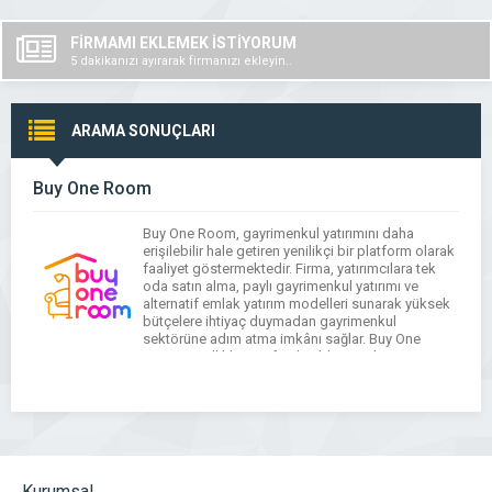
FİRMAMI EKLEMEK İSTİYORUM
5 dakikanızı ayırarak firmanızı ekleyin..
ARAMA SONUÇLARI
Buy One Room
Buy One Room, gayrimenkul yatırımını daha
erişilebilir hale getiren yenilikçi bir platform olarak
faaliyet göstermektedir. Firma, yatırımcılara tek
oda satın alma, paylı gayrimenkul yatırımı ve
alternatif emlak yatırım modelleri sunarak yüksek
bütçelere ihtiyaç duymadan gayrimenkul
sektörüne adım atma imkânı sağlar. Buy One
Room, özellikle pasif gelir elde etmek isteyen
bireyler için şeffaf, güvenilir ve sürdürülebilir […]
Kurumsal