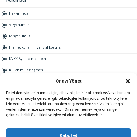
Hakkımızda
Vizyonumuz
Misyonumuz
Hizmet kullanım ve iptal koşulları
KVKK Aydınlatma metni
Kullanım Sözleşmesi
Onayı Yönet
Gold Üyelik
En iyi deneyimleri sunmak için, cihaz bilgilerini saklamak ve/veya bunlara
Gold üyelik nedir
erişmek amacıyla çerezler gibi teknolojiler kullanıyoruz. Bu teknolojilere
izin vermek, bu sitedeki tarama davranışı veya benzersiz kimlikler gibi
Kariyer
verileri işlememize izin verecektir. Onay vermemek veya onayı geri
çekmek, belirli özellikleri ve işlevleri olumsuz etkileyebilir.
İş Başvuru Formu
İletişim
Kabul et