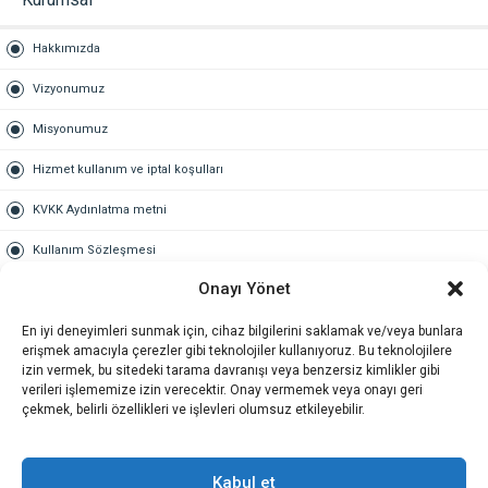
Hakkımızda
Vizyonumuz
Misyonumuz
Hizmet kullanım ve iptal koşulları
KVKK Aydınlatma metni
Kullanım Sözleşmesi
Onayı Yönet
Gold Üyelik
En iyi deneyimleri sunmak için, cihaz bilgilerini saklamak ve/veya bunlara
Gold üyelik nedir
erişmek amacıyla çerezler gibi teknolojiler kullanıyoruz. Bu teknolojilere
izin vermek, bu sitedeki tarama davranışı veya benzersiz kimlikler gibi
Kariyer
verileri işlememize izin verecektir. Onay vermemek veya onayı geri
çekmek, belirli özellikleri ve işlevleri olumsuz etkileyebilir.
İş Başvuru Formu
İletişim
Kabul et