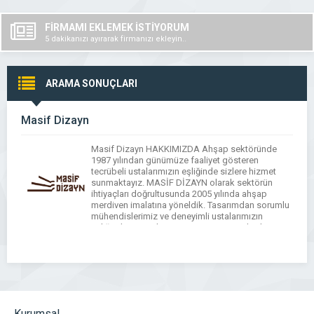
FİRMAMI EKLEMEK İSTİYORUM
5 dakikanızı ayırarak firmanızı ekleyin..
ARAMA SONUÇLARI
Masif Dizayn
Masif Dizayn HAKKIMIZDA Ahşap sektöründe
1987 yılından günümüze faaliyet gösteren
tecrübeli ustalarımızın eşliğinde sizlere hizmet
sunmaktayız. MASİF DİZAYN olarak sektörün
ihtiyaçları doğrultusunda 2005 yılında ahşap
merdiven imalatına yöneldik. Tasarımdan sorumlu
mühendislerimiz ve deneyimli ustalarımızın
eşliğinde, projeden montaj aşamasına kadar, titiz
bir çalışma ile müşterilerimizin memnuniyetlerini
hedefliyoruz. Tüm ürünlerimizi, en sağlıklı, en
doğal ve en estetik […]
Kurumsal