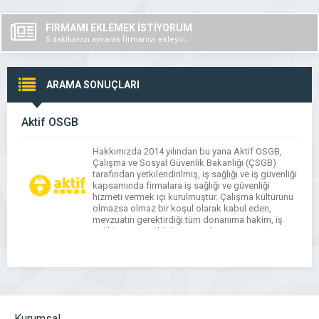
FİRMAMI EKLEMEK İSTİYORUM
5 dakikanızı ayırarak firmanızı ekleyin..
ARAMA SONUÇLARI
Aktif OSGB
Hakkımızda 2014 yılından bu yana Aktif OSGB,
Çalışma ve Sosyal Güvenlik Bakanlığı (ÇSGB)
tarafından yetkilendirilmiş, iş sağlığı ve iş güvenliği
kapsamında firmalara iş sağlığı ve güvenliği
hizmeti vermek içi kurulmuştur. Çalışma kültürünü
olmazsa olmaz bir koşul olarak kabul eden,
mevzuatın gerektirdiği tüm donanıma hakim, iş
sağlığı ve güvenliği konusunda uzman ve
deneyimli işyeri hekimlerini, iş […]
Kurumsal