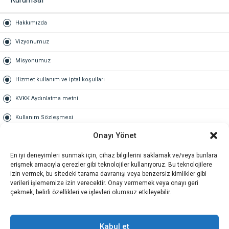
Hakkımızda
Vizyonumuz
Misyonumuz
Hizmet kullanım ve iptal koşulları
KVKK Aydınlatma metni
Kullanım Sözleşmesi
Onayı Yönet
Gold Üyelik
En iyi deneyimleri sunmak için, cihaz bilgilerini saklamak ve/veya bunlara
Gold üyelik nedir
erişmek amacıyla çerezler gibi teknolojiler kullanıyoruz. Bu teknolojilere
izin vermek, bu sitedeki tarama davranışı veya benzersiz kimlikler gibi
Kariyer
verileri işlememize izin verecektir. Onay vermemek veya onayı geri
çekmek, belirli özellikleri ve işlevleri olumsuz etkileyebilir.
İş Başvuru Formu
İletişim
Kabul et