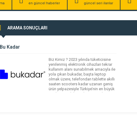
irma
en güncel haberler
güncel seri ilanlar
ARAMA SONUÇLARI
Bu Kadar
Biz Kimiz ? 2023 yılında tüketicisine
yenilenmiş elektronik cihazları tekrar
kullanım alanı sunabilmek amacıyla ile
yola çıkan bukadar, başta leptop
olmak üzere, telefondan tablette akıllı
saaten scooters kadar uzanan geniş
ürün yelpazesiyle Türkiye’nin en büyük
yenilenmiş elektronik ürün marketi
olma amacına sahiptir. Gerekli
lisanslara sahip yenileme tesisinde
satışa hazırlanmış ürünlerin
tamamında en üstün kalite
standartlarını […]