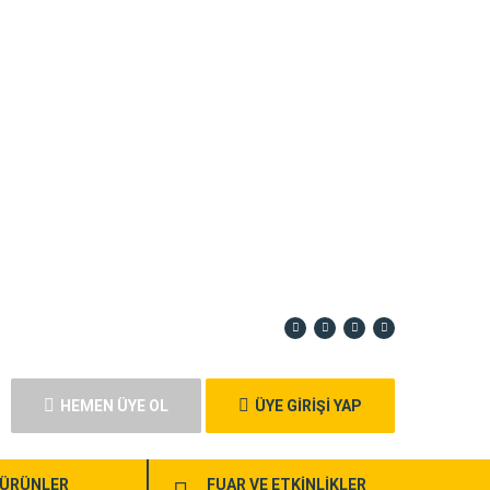
HEMEN ÜYE OL
ÜYE GİRİŞİ YAP
ÜRÜNLER
FUAR VE ETKİNLİKLER