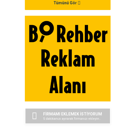
Tümünü Gör
FİRMAMI EKLEMEK İSTİYORUM
5 dakikanızı ayırarak firmanızı ekleyin..