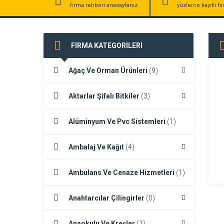
firma rehberi anasayfanız
yüzlerce kayıtlı f
FİRMA KATEGORİLERİ
Ağaç Ve Orman Ürünleri
(9)
Aktarlar Şifalı Bitkiler
(3)
Alüminyum Ve Pvc Sistemleri
(1)
Ambalaj Ve Kağıt
(4)
Ambulans Ve Cenaze Hizmetleri
(1)
Anahtarcılar Çilingirler
(0)
Anaokulu Ve Kreşler
(1)