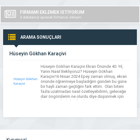
FİRMAMI EKLEMEK İSTİYORUM
5 dakikanızı ayırarak firmanızı ekleyin..
ARAMA SONUÇLARI
Hüseyin Gökhan Karaçivi
Hüseyin Gökhan Karaçivi Ekran Önünde 40. Yıl,
Yarını Nasıl Bekliyoruz? Hüseyin Gökhan
Karaçivi16 Nisan 2024 Epey zaman olmuş, ekran
önünde öğrenmeye başladığım günden bu güne
bir hayli zaman geçtiğini fark ettim. Olan biteni
fazla uzatmadan nasıl özetleyebilirim, geleceğe
dair öngörülerim ne olurdu diye düşünmek için
bayram tatilinde hayli vaktim oldu. Konserve,
Gazoz veri kayıtlarından yapay […]
Kurumsal