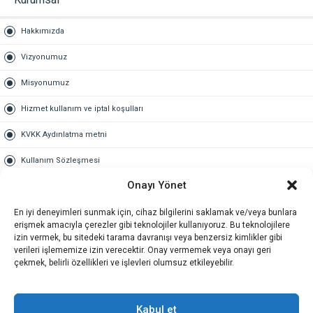
Hakkımızda
Vizyonumuz
Misyonumuz
Hizmet kullanım ve iptal koşulları
KVKK Aydınlatma metni
Kullanım Sözleşmesi
Onayı Yönet
Gold Üyelik
En iyi deneyimleri sunmak için, cihaz bilgilerini saklamak ve/veya bunlara
Gold üyelik nedir
erişmek amacıyla çerezler gibi teknolojiler kullanıyoruz. Bu teknolojilere
izin vermek, bu sitedeki tarama davranışı veya benzersiz kimlikler gibi
Kariyer
verileri işlememize izin verecektir. Onay vermemek veya onayı geri
çekmek, belirli özellikleri ve işlevleri olumsuz etkileyebilir.
İş Başvuru Formu
İletişim
Kabul et