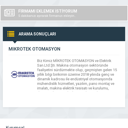
FİRMAMI EKLEMEK İSTİYORUM
5 dakikanızı ayırarak firmanızı ekleyin..
ARAMA SONUÇLARI
MİKROTEK OTOMASYON
Biz Kimiz MİKROTEK OTOMASYON ve Elektrik
San.Ltd.Şti. Makina otomasyon sektöründe
faaliyetini sürdürmekte olup, geçmişten gelen 15
yıllık bilgi birikimin üzerine 2018 yılında genç ve
dinamik kadrosu ile endüstriyel otomasyonda
mühendislik hizmetleri, yazılım, pano montaj ve
imalatı, makina elektrik tesisatı ve kurulumu,
devreye alma ve teknik servis hizmetleri
vermektedir. MİKROTEK OTOMASYON olarak
gelişmiş Proje Uygulama bölümlerimiz ile satış
sonrası […]
Kurumsal