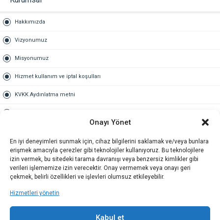
Hakkımızda
Vizyonumuz
Misyonumuz
Hizmet kullanım ve iptal koşulları
KVKK Aydınlatma metni
Kullanım Sözleşmesi
Onayı Yönet
Gold Üyelik
En iyi deneyimleri sunmak için, cihaz bilgilerini saklamak ve/veya bunlara
erişmek amacıyla çerezler gibi teknolojiler kullanıyoruz. Bu teknolojilere
Gold üyelik nedir
izin vermek, bu sitedeki tarama davranışı veya benzersiz kimlikler gibi
verileri işlememize izin verecektir. Onay vermemek veya onayı geri
Kariyer
çekmek, belirli özellikleri ve işlevleri olumsuz etkileyebilir.
Hizmetleri yönetin
İş Başvuru Formu
İletişim
Kabul et