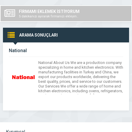
FİRMAMI EKLEMEK İSTİYORUM
5 dakikanızı ayırarak firmanızı ekleyin..
ARAMA SONUÇLARI
National
National About Us We are a production company
specializing in home and kitchen electronics. With
manufacturing facilities in Turkey and China, we
export our products worldwide, delivering the
best quality, prices, and service to our customers.
Our Services We offer a wide range of home and
kitchen electronics, including ovens, refrigerators,
washing machines, and more. […]
Kurumsal