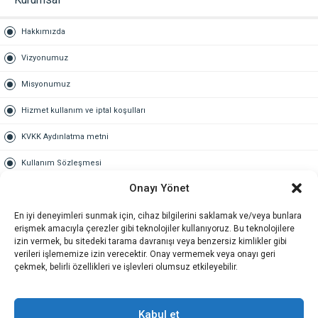
Hakkımızda
Vizyonumuz
Misyonumuz
Hizmet kullanım ve iptal koşulları
KVKK Aydınlatma metni
Kullanım Sözleşmesi
Onayı Yönet
Gold Üyelik
En iyi deneyimleri sunmak için, cihaz bilgilerini saklamak ve/veya bunlara
Gold üyelik nedir
erişmek amacıyla çerezler gibi teknolojiler kullanıyoruz. Bu teknolojilere
izin vermek, bu sitedeki tarama davranışı veya benzersiz kimlikler gibi
Kariyer
verileri işlememize izin verecektir. Onay vermemek veya onayı geri
çekmek, belirli özellikleri ve işlevleri olumsuz etkileyebilir.
İş Başvuru Formu
İletişim
Kabul et