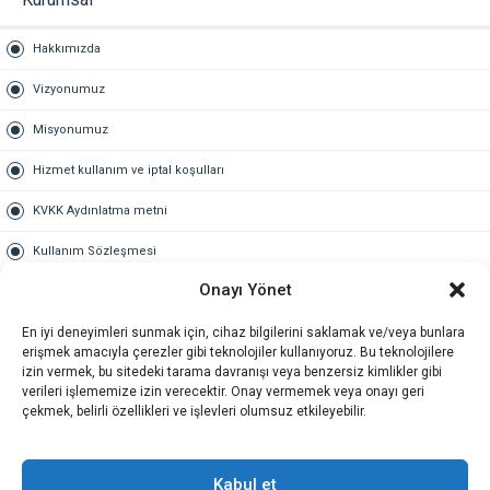
Hakkımızda
Vizyonumuz
Misyonumuz
Hizmet kullanım ve iptal koşulları
KVKK Aydınlatma metni
Kullanım Sözleşmesi
Onayı Yönet
Gold Üyelik
En iyi deneyimleri sunmak için, cihaz bilgilerini saklamak ve/veya bunlara
Gold üyelik nedir
erişmek amacıyla çerezler gibi teknolojiler kullanıyoruz. Bu teknolojilere
izin vermek, bu sitedeki tarama davranışı veya benzersiz kimlikler gibi
Kariyer
verileri işlememize izin verecektir. Onay vermemek veya onayı geri
çekmek, belirli özellikleri ve işlevleri olumsuz etkileyebilir.
İş Başvuru Formu
İletişim
Kabul et