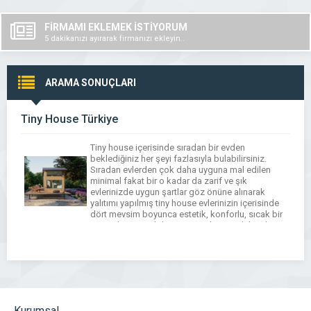
FİRMAMI EKLEMEK İSTİYORUM
5 dakikanızı ayırarak firmanızı ekleyin..
ARAMA SONUÇLARI
Tiny House Türkiye
Tiny house içerisinde sıradan bir evden
beklediğiniz her şeyi fazlasıyla bulabilirsiniz.
Sıradan evlerden çok daha uyguna mal edilen
minimal fakat bir o kadar da zarif ve şık
evlerinizde uygun şartlar göz önüne alınarak
yalıtımı yapılmış tiny house evlerinizin içerisinde
dört mevsim boyunca estetik, konforlu, sıcak bir
ortamda yaşayabilirsiniz. Tiny house alırken bir
bakıma normal ev […]
Kurumsal