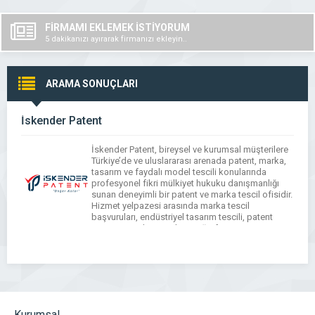
FİRMAMI EKLEMEK İSTİYORUM
5 dakikanızı ayırarak firmanızı ekleyin..
ARAMA SONUÇLARI
İskender Patent
İskender Patent, bireysel ve kurumsal müşterilere
Türkiye’de ve uluslararası arenada patent, marka,
tasarım ve faydalı model tescili konularında
profesyonel fikri mülkiyet hukuku danışmanlığı
sunan deneyimli bir patent ve marka tescil ofisidir.
Hizmet yelpazesi arasında marka tescil
başvuruları, endüstriyel tasarım tescili, patent
araştırma ve başvuruları, coğrafi işaret
göstergeleri ve fikri mülkiyet stratejisi
danışmanlığı bulunur. İskender Patent, […]
Kurumsal