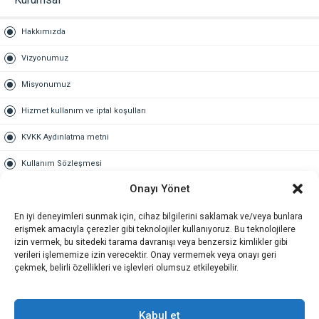
Hakkımızda
Vizyonumuz
Misyonumuz
Hizmet kullanım ve iptal koşulları
KVKK Aydınlatma metni
Kullanım Sözleşmesi
Onayı Yönet
Gold Üyelik
En iyi deneyimleri sunmak için, cihaz bilgilerini saklamak ve/veya bunlara
Gold üyelik nedir
erişmek amacıyla çerezler gibi teknolojiler kullanıyoruz. Bu teknolojilere
izin vermek, bu sitedeki tarama davranışı veya benzersiz kimlikler gibi
Kariyer
verileri işlememize izin verecektir. Onay vermemek veya onayı geri
çekmek, belirli özellikleri ve işlevleri olumsuz etkileyebilir.
İş Başvuru Formu
İletişim
Kabul et