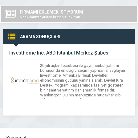
FİRMAMI EKLEMEK İSTİYORUM
5 dakikanızı ayırarak firmanızı ekleyin..
ARAMA SONUÇLARI
Investhome Inc. ABD Istanbul Merkez Şubesi
20 yılı aşkın tecrübesi ile gayrimenkul yatırımı
konusunda en doğru seçimi yapmanızı sağlayan
Investhome, Amerika Birleşik Devletleri
ekonomisinin gücünü yanına alarak, Devlet Kira
Destek Programı kapsamında faaliyet gösteren
bir inşaat ve yatırım danışmanlık firmasıdır.
Washington DC’nin merkezinde mücevher gibi
evler inşaa eden Investhome, Emin Berk Sever ve
Doğa Doğan tarafından 2017 yılında kurulmuştur.
Emlak yatırımlarınızda […]
Kurumsal