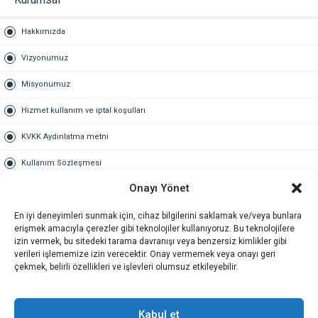
Hakkımızda
Vizyonumuz
Misyonumuz
Hizmet kullanım ve iptal koşulları
KVKK Aydınlatma metni
Kullanım Sözleşmesi
Onayı Yönet
Gold Üyelik
En iyi deneyimleri sunmak için, cihaz bilgilerini saklamak ve/veya bunlara
Gold üyelik nedir
erişmek amacıyla çerezler gibi teknolojiler kullanıyoruz. Bu teknolojilere
izin vermek, bu sitedeki tarama davranışı veya benzersiz kimlikler gibi
Kariyer
verileri işlememize izin verecektir. Onay vermemek veya onayı geri
çekmek, belirli özellikleri ve işlevleri olumsuz etkileyebilir.
İş Başvuru Formu
İletişim
Kabul et