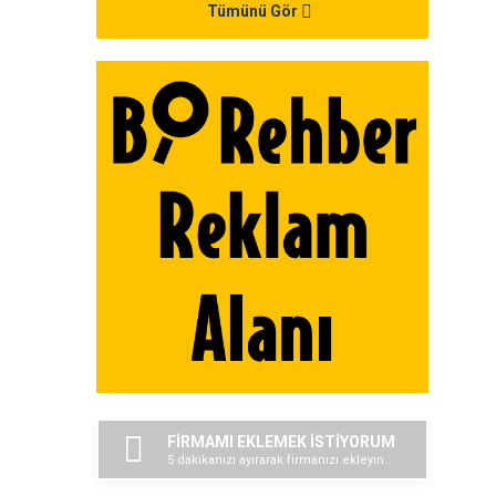
Tümünü Gör
FİRMAMI EKLEMEK İSTİYORUM
5 dakikanızı ayırarak firmanızı ekleyin..