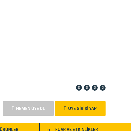
HEMEN ÜYE OL
ÜYE GİRİŞİ YAP
ÜRÜNLER
FUAR VE ETKİNLİKLER