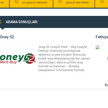
irma
en güncel haberler
güncel seri ilanlar
ARAMA SONUÇLARI
Oney 52
Fethiy
Oney 52 Oney52 Rent – Buy Oney52
Fethiye ofisimizle profesyonel
ekibimiz ve yeni modern filomuzla
kiralık araç ihtiyaçlarınızda her zaman
yanınızdayız. Ayrıca şoförlü araç
hizmeti ve Dalaman – Antalya
havaalanına 7/24 transfer hizmeti
vermekteyiz. Tüm araçlarımız kaskolu
olup dilediğiniz araç modeli ile ilgili
olarak bizi 7/24 arayabilirsiniz.
Hikayemiz 2010 Firmamızı kurduk ve
profesyonel araç kiralama […]