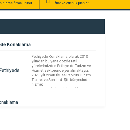
binlerce firma ürünü
fuar ve etkinlik planları
ede Konaklama
Fethiyede Konaklama olarak 2010
yılından bu yana gözde tatil
yörelerimizden Fethiye de Turizm ve
Hizmet sektöründe yer almaktayız.
2021 yılı itibari ile ise Papirus Turizm
Ticaret ve San. Ltd. Şti. bünyesinde
hizmet
veren www.fethiyedekonaklama.com alışılagelmiş
tatil anlayışı dışında her bütçeye uygun
birçok kiralık yazlık alternatifi
sunmaktadır. Dünyanın her yerinden
gelecek olan misafirlerin istek ve
arzularını ön planda […]