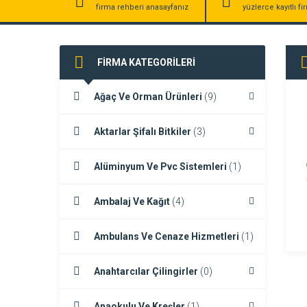
firma rehberi anasayfanız
yüzlerce kayıtlı f
FİRMA KATEGORİLERİ
Ağaç Ve Orman Ürünleri
(9)
Aktarlar Şifalı Bitkiler
(3)
Alüminyum Ve Pvc Sistemleri
(1)
Ambalaj Ve Kağıt
(4)
Ambulans Ve Cenaze Hizmetleri
(1)
Anahtarcılar Çilingirler
(0)
Anaokulu Ve Kreşler
(1)