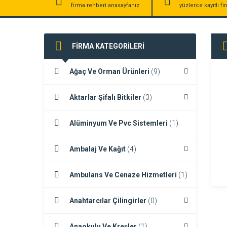
firma rehberi anasayfanız
yüzlerce kayıtlı f
FİRMA KATEGORİLERİ
Ağaç Ve Orman Ürünleri
(9)
Aktarlar Şifalı Bitkiler
(3)
Alüminyum Ve Pvc Sistemleri
(1)
Ambalaj Ve Kağıt
(4)
Ambulans Ve Cenaze Hizmetleri
(1)
Anahtarcılar Çilingirler
(0)
Anaokulu Ve Kreşler
(1)