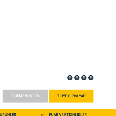
HEMEN ÜYE OL
ÜYE GİRİŞİ YAP
ÜRÜNLER
FUAR VE ETKİNLİKLER