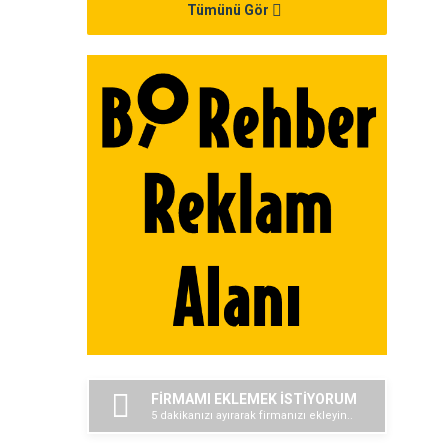
Tümünü Gör
FİRMAMI EKLEMEK İSTİYORUM
5 dakikanızı ayırarak firmanızı ekleyin..