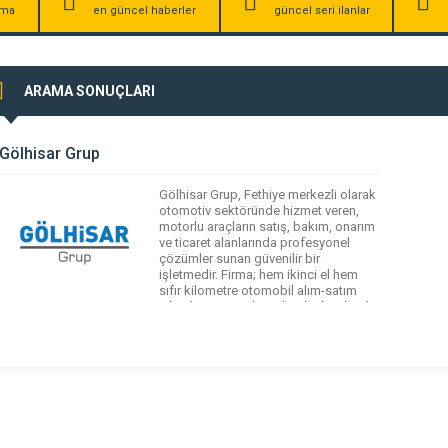
irma
en güncel haberler
güncel seri ilanlar
ARAMA SONUÇLARI
Gölhisar Grup
Gölhisar Grup, Fethiye merkezli olarak
otomotiv sektöründe hizmet veren,
motorlu araçların satış, bakım, onarım
ve ticaret alanlarında profesyonel
çözümler sunan güvenilir bir
işletmedir. Firma; hem ikinci el hem
sıfır kilometre otomobil alım-satım
işlemleri, araç takası, banka kredisi ile
araç alma süreçleri gibi hizmetlerle
müşterilerine avantajlı seçenekler
sağlar ve bireysel araç alımında
kolaylık sunar. Ayrıca motorlu […]