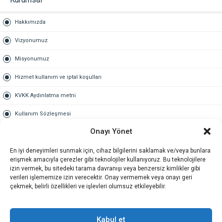
Hakkımızda
Vizyonumuz
Misyonumuz
Hizmet kullanım ve iptal koşulları
KVKK Aydınlatma metni
Kullanım Sözleşmesi
Onayı Yönet
Gold Üyelik
En iyi deneyimleri sunmak için, cihaz bilgilerini saklamak ve/veya bunlara
Gold üyelik nedir
erişmek amacıyla çerezler gibi teknolojiler kullanıyoruz. Bu teknolojilere
izin vermek, bu sitedeki tarama davranışı veya benzersiz kimlikler gibi
Kariyer
verileri işlememize izin verecektir. Onay vermemek veya onayı geri
çekmek, belirli özellikleri ve işlevleri olumsuz etkileyebilir.
İş Başvuru Formu
İletişim
Kabul et