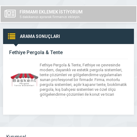
FİRMAMI EKLEMEK İSTİYORUM
5 dakikanızı ayırarak firmanızı ekleyin..
ARAMA SONUÇLARI
Fethiye Pergola & Tente
Fethiye Pergola & Tente, Fethiye ve çevresinde
modern, dayanıklı ve estetik pergola sistemleri,
tente çözümleri ve gölgelendirme uygulamaları
sunan profesyonel bir firmadır. Firma; motorlu
pergola sistemleri, açılır kapanır tente, bioklimatik
pergola, kış bahçesi sistemleri ve özel ölçü
gölgelendirme çözümleri ile konut ve ticari
alanlara değer katar. Fethiye Pergola & Tente,
kaliteli malzeme kullanımı ve uzman […]
Kurumsal