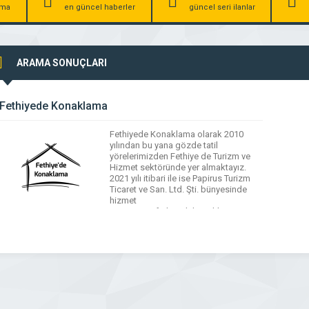
irma
en güncel haberler
güncel seri ilanlar
ARAMA SONUÇLARI
Fethiyede Konaklama
Fethiyede Konaklama olarak 2010
yılından bu yana gözde tatil
yörelerimizden Fethiye de Turizm ve
Hizmet sektöründe yer almaktayız.
2021 yılı itibari ile ise Papirus Turizm
Ticaret ve San. Ltd. Şti. bünyesinde
hizmet
veren www.fethiyedekonaklama.com alışılagelmiş
tatil anlayışı dışında her bütçeye uygun
birçok kiralık yazlık alternatifi
sunmaktadır. Dünyanın her yerinden
gelecek olan misafirlerin istek ve
arzularını ön planda […]