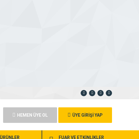
HEMEN ÜYE OL
ÜYE GİRİŞİ YAP
ÜRÜNLER
FUAR VE ETKİNLİKLER