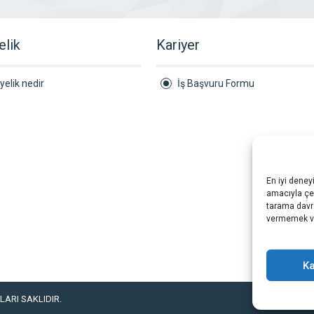
elik
Kariyer
yelik nedir
İş Başvuru Formu
En iyi deney
amacıyla çer
tarama davra
vermemek vey
Ka
ARI SAKLIDIR.