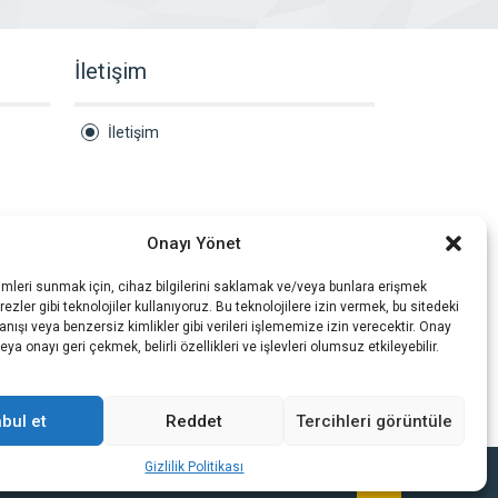
İletişim
İletişim
Onayı Yönet
imleri sunmak için, cihaz bilgilerini saklamak ve/veya bunlara erişmek
ezler gibi teknolojiler kullanıyoruz. Bu teknolojilere izin vermek, bu sitedeki
nışı veya benzersiz kimlikler gibi verileri işlememize izin verecektir. Onay
a onayı geri çekmek, belirli özellikleri ve işlevleri olumsuz etkileyebilir.
bul et
Reddet
Tercihleri görüntüle
Gizlilik Politikası