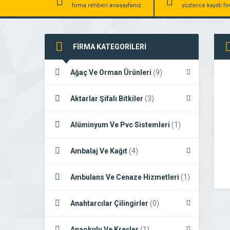
firma rehberi anasayfanız
yüzlerce kayıtlı f
FİRMA KATEGORİLERİ
Ağaç Ve Orman Ürünleri
(9)
Aktarlar Şifalı Bitkiler
(3)
Alüminyum Ve Pvc Sistemleri
(1)
Ambalaj Ve Kağıt
(4)
Ambulans Ve Cenaze Hizmetleri
(1)
Anahtarcılar Çilingirler
(0)
Anaokulu Ve Kreşler
(1)