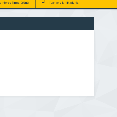
binlerce firma ürünü
fuar ve etkinlik planları