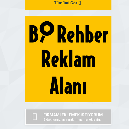
Tümünü Gör
FİRMAMI EKLEMEK İSTİYORUM
5 dakikanızı ayırarak firmanızı ekleyin..