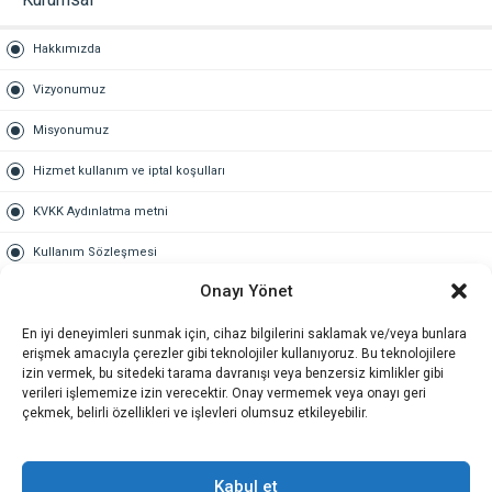
Hakkımızda
Vizyonumuz
Misyonumuz
Hizmet kullanım ve iptal koşulları
KVKK Aydınlatma metni
Kullanım Sözleşmesi
Onayı Yönet
Gold Üyelik
En iyi deneyimleri sunmak için, cihaz bilgilerini saklamak ve/veya bunlara
Gold üyelik nedir
erişmek amacıyla çerezler gibi teknolojiler kullanıyoruz. Bu teknolojilere
izin vermek, bu sitedeki tarama davranışı veya benzersiz kimlikler gibi
Kariyer
verileri işlememize izin verecektir. Onay vermemek veya onayı geri
çekmek, belirli özellikleri ve işlevleri olumsuz etkileyebilir.
İş Başvuru Formu
İletişim
Kabul et