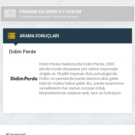
FİRMAMI EKLEMEK İSTİYORUM
5 dakikanızı ayırarak firmanızı ekleyin..
ARAMA SONUÇLARI
Didim Perde
Didim Perde Hakkımızda Didim Perde, 2005
yılında moda dünyasına yön verme vizyonuyla
doğdu ve 18 yıllık heyecan dolu yolculuğunda
Didim ve çevresinde perde denince akla gelen
lider bir marka haline geldi. Biz, perde tasarımının
ve kalitesinin her zaman öncüsü olduk.
Müşterilerimizin evlerine renk, tarz ve fonksiyon
katan perde seçenekleri ile, mekanların
atmosferini değiştiriyor ve hayalleri […]
Kurumsal