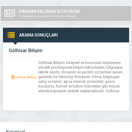
FİRMAMI EKLEMEK İSTİYORUM
5 dakikanızı ayırarak firmanızı ekleyin..
ARAMA SONUÇLARI
Gölhisar Bilişim
Gölhisar Bilişim, bireysel ve kurumsal müşterilere
yönelik profesyonel bilişim teknolojileri, bilgisayar
teknik servis, donanım ve yazılım çözümleri sunan
güvenilir bir teknoloji firmasıdır. Firma; bilgisayar
satış ve tamiri, ağ ve internet çözümleri, yazıcı
kurulumu, format ve bakım hizmetleri gibi birçok
alanda kapsamlı destek sağlamaktadır. Gölhisar
Bilişim, güncel teknolojiye uygun ürün ve
hizmetleriyle işletmelerin dijital altyapılarını
güçlendirmeyi […]
Kurumsal