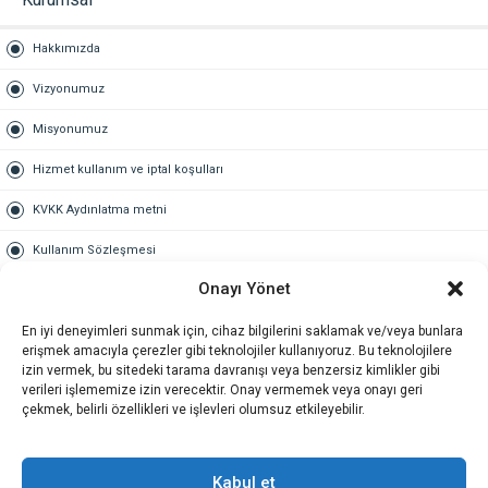
Hakkımızda
Vizyonumuz
Misyonumuz
Hizmet kullanım ve iptal koşulları
KVKK Aydınlatma metni
Kullanım Sözleşmesi
Onayı Yönet
Gold Üyelik
En iyi deneyimleri sunmak için, cihaz bilgilerini saklamak ve/veya bunlara
Gold üyelik nedir
erişmek amacıyla çerezler gibi teknolojiler kullanıyoruz. Bu teknolojilere
izin vermek, bu sitedeki tarama davranışı veya benzersiz kimlikler gibi
Kariyer
verileri işlememize izin verecektir. Onay vermemek veya onayı geri
çekmek, belirli özellikleri ve işlevleri olumsuz etkileyebilir.
İş Başvuru Formu
İletişim
Kabul et