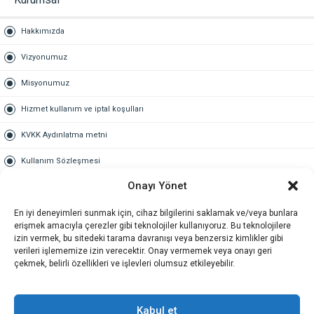
Hakkımızda
Vizyonumuz
Misyonumuz
Hizmet kullanım ve iptal koşulları
KVKK Aydınlatma metni
Kullanım Sözleşmesi
Onayı Yönet
Gold Üyelik
En iyi deneyimleri sunmak için, cihaz bilgilerini saklamak ve/veya bunlara
Gold üyelik nedir
erişmek amacıyla çerezler gibi teknolojiler kullanıyoruz. Bu teknolojilere
izin vermek, bu sitedeki tarama davranışı veya benzersiz kimlikler gibi
Kariyer
verileri işlememize izin verecektir. Onay vermemek veya onayı geri
çekmek, belirli özellikleri ve işlevleri olumsuz etkileyebilir.
İş Başvuru Formu
İletişim
Kabul et