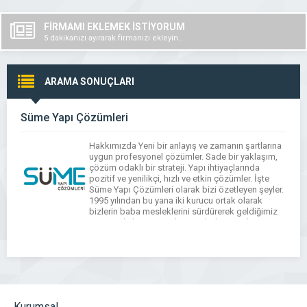
FİRMAMI EKLEMEK İSTİYORUM
5 dakikanızı ayırarak firmanızı ekleyin..
ARAMA SONUÇLARI
Süme Yapı Çözümleri
Hakkımızda Yeni bir anlayış ve zamanın şartlarına
uygun profesyonel çözümler. Sade bir yaklaşım,
çözüm odaklı bir strateji. Yapı ihtiyaçlarında
pozitif ve yenilikçi, hızlı ve etkin çözümler. İşte
Süme Yapı Çözümleri olarak bizi özetleyen şeyler.
1995 yılından bu yana iki kurucu ortak olarak
bizlerin baba mesleklerini sürdürerek geldiğimiz
serüvende bugün güçlerimizi birleştirerek ortaya
koyduğumuz bir imza […]
Kurumsal