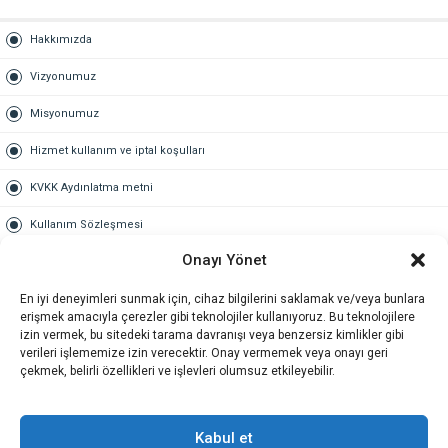
Hakkımızda
Vizyonumuz
Misyonumuz
Hizmet kullanım ve iptal koşulları
KVKK Aydınlatma metni
Kullanım Sözleşmesi
Onayı Yönet
Gold Üyelik
En iyi deneyimleri sunmak için, cihaz bilgilerini saklamak ve/veya bunlara
Gold üyelik nedir
erişmek amacıyla çerezler gibi teknolojiler kullanıyoruz. Bu teknolojilere
izin vermek, bu sitedeki tarama davranışı veya benzersiz kimlikler gibi
Kariyer
verileri işlememize izin verecektir. Onay vermemek veya onayı geri
çekmek, belirli özellikleri ve işlevleri olumsuz etkileyebilir.
İş Başvuru Formu
İletişim
Kabul et