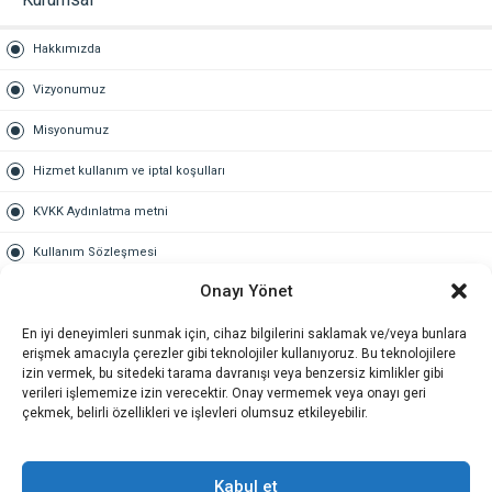
Hakkımızda
Vizyonumuz
Misyonumuz
Hizmet kullanım ve iptal koşulları
KVKK Aydınlatma metni
Kullanım Sözleşmesi
Onayı Yönet
Gold Üyelik
En iyi deneyimleri sunmak için, cihaz bilgilerini saklamak ve/veya bunlara
Gold üyelik nedir
erişmek amacıyla çerezler gibi teknolojiler kullanıyoruz. Bu teknolojilere
izin vermek, bu sitedeki tarama davranışı veya benzersiz kimlikler gibi
Kariyer
verileri işlememize izin verecektir. Onay vermemek veya onayı geri
çekmek, belirli özellikleri ve işlevleri olumsuz etkileyebilir.
İş Başvuru Formu
İletişim
Kabul et