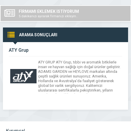
FİRMAMI EKLEMEK İSTİYORUM
5 dakikanızı ayırarak firmanızı ekleyin..
ARAMA SONUÇLARI
ATY Grup
ATY GRUP ATY Grup, tıbbi ve aromatik bitkilerle
insan ve hayvan sağlığı için doğal ürünler geliştirir.
ADAMS GARDEN ve HEYLOVE markaları altında
çeşitli sağlık ürünleri sunuyoruz. Amerika,
Hollanda ve Avustralya’da faaliyet göstererek
global bir varlık sergiliyoruz. Kalitemizi
uluslararası sertifikalarla pekiştirirken, yılların
tecrübesiyle sağlık sektöründe öncüyüz. ADAMS
GARDEN ADAMS GARDEN, doğanın şifasını
modern yaşamın içine […]
Kurumsal