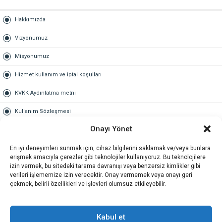
Hakkımızda
Vizyonumuz
Misyonumuz
Hizmet kullanım ve iptal koşulları
KVKK Aydınlatma metni
Kullanım Sözleşmesi
Onayı Yönet
Gold Üyelik
En iyi deneyimleri sunmak için, cihaz bilgilerini saklamak ve/veya bunlara
Gold üyelik nedir
erişmek amacıyla çerezler gibi teknolojiler kullanıyoruz. Bu teknolojilere
izin vermek, bu sitedeki tarama davranışı veya benzersiz kimlikler gibi
Kariyer
verileri işlememize izin verecektir. Onay vermemek veya onayı geri
çekmek, belirli özellikleri ve işlevleri olumsuz etkileyebilir.
İş Başvuru Formu
İletişim
Kabul et