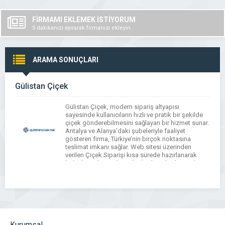
FİRMAMI EKLEMEK İSTİYORUM
5 dakikanızı ayırarak firmanızı ekleyin..
ARAMA SONUÇLARI
Gülistan Çiçek
Gülistan Çiçek, modern sipariş altyapısı
sayesinde kullanıcıların hızlı ve pratik bir şekilde
çiçek gönderebilmesini sağlayan bir hizmet sunar.
Antalya ve Alanya’daki şubeleriyle faaliyet
gösteren firma, Türkiye’nin birçok noktasına
teslimat imkanı sağlar. Web sitesi üzerinden
verilen Çiçek Siparişi kısa sürede hazırlanarak
belirtilen adrese ulaştırılır. Özel günlerde tercih
edilen aranjmanlar profesyonel floristler
tarafından hazırlanır. Sevdiklerinize anlamlı bir […]
Kurumsal