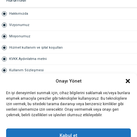
Hakkımızda
Vizyonumuz
Misyonumuz
Hizmet kullanım ve iptal koşulları
KVKK Aydınlatma metni
Kullanım Sözleşmesi
Onayı Yönet
Gold Üyelik
En iyi deneyimleri sunmak için, cihaz bilgilerini saklamak ve/veya bunlara
Gold üyelik nedir
erişmek amacıyla çerezler gibi teknolojiler kullanıyoruz. Bu teknolojilere
izin vermek, bu sitedeki tarama davranışı veya benzersiz kimlikler gibi
Kariyer
verileri işlememize izin verecektir. Onay vermemek veya onayı geri
çekmek, belirli özellikleri ve işlevleri olumsuz etkileyebilir.
İş Başvuru Formu
İletişim
Kabul et