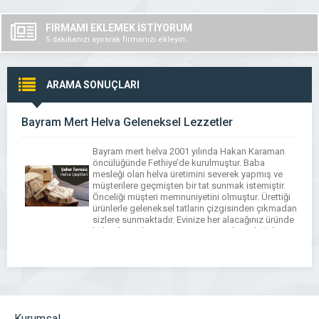
FİRMAMI EKLEMEK İSTİYORUM
5 dakikanızı ayırarak firmanızı ekleyin..
ARAMA SONUÇLARI
Bayram Mert Helva Geleneksel Lezzetler
Bayram mert helva 2001 yılında Hakan Karaman
öncülüğünde Fethiye’de kurulmuştur. Baba
mesleği olan helva üretimini severek yapmış ve
müşterilere geçmişten bir tat sunmak istemiştir.
Önceliği müşteri memnuniyetini olmuştur. Ürettiği
ürünlerle geleneksel tatların çizgisinden çıkmadan
sizlere sunmaktadır. Evinize her alacağınız üründe
kaliteden ödün vermeyen, en güzeli en doğal
haliyle bulacaksınız. Ticari kaygılardan uzak
durarak sizlerin memnuniyetini […]
Kurumsal