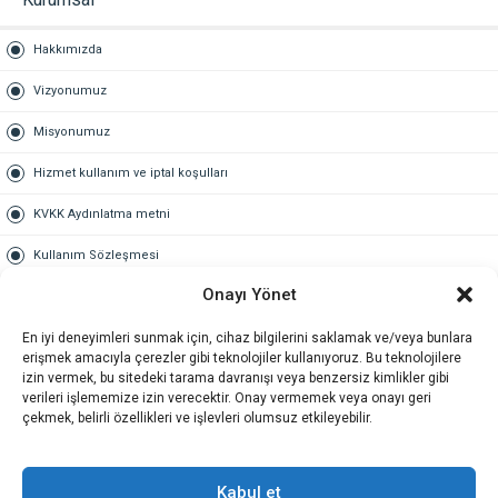
Hakkımızda
Vizyonumuz
Misyonumuz
Hizmet kullanım ve iptal koşulları
KVKK Aydınlatma metni
Kullanım Sözleşmesi
Onayı Yönet
Gold Üyelik
En iyi deneyimleri sunmak için, cihaz bilgilerini saklamak ve/veya bunlara
Gold üyelik nedir
erişmek amacıyla çerezler gibi teknolojiler kullanıyoruz. Bu teknolojilere
izin vermek, bu sitedeki tarama davranışı veya benzersiz kimlikler gibi
Kariyer
verileri işlememize izin verecektir. Onay vermemek veya onayı geri
çekmek, belirli özellikleri ve işlevleri olumsuz etkileyebilir.
İş Başvuru Formu
İletişim
Kabul et