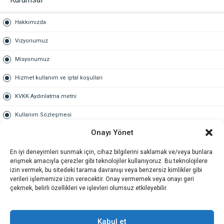
Hakkımızda
Vizyonumuz
Misyonumuz
Hizmet kullanım ve iptal koşulları
KVKK Aydınlatma metni
Kullanım Sözleşmesi
Onayı Yönet
Gold Üyelik
En iyi deneyimleri sunmak için, cihaz bilgilerini saklamak ve/veya bunlara
Gold üyelik nedir
erişmek amacıyla çerezler gibi teknolojiler kullanıyoruz. Bu teknolojilere
izin vermek, bu sitedeki tarama davranışı veya benzersiz kimlikler gibi
Kariyer
verileri işlememize izin verecektir. Onay vermemek veya onayı geri
çekmek, belirli özellikleri ve işlevleri olumsuz etkileyebilir.
İş Başvuru Formu
İletişim
Kabul et