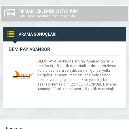
FİRMAMI EKLEMEK İSTİYORUM
5 dakikanızı ayırarak firmanızı ekleyin..
ARAMA SONUÇLARI
DEMİRAY ASANSÖR
DEMİRAY ASANSÖR Demiray Asansör 22 yıllık
tecrübesi, 15 kişilik deneyimli kadrosu, yüzlerce
kurulu asansörü ve aylık servisi, güncel yetki
belgeleri ile Denizli merkezli ege bölgesinde
hizmet veren güçlü, dinamik ve yenilikçi bir
asansör firmasıdır. 22 YILLIK TECRÜBE Demiray
Asansör 22 yıllık tecrübesi, 15 kişilik deneyimli
kadrosu, yüzlerce kurulu asansörü ve aylık servisi,
güncel yetki […]
Kurumsal