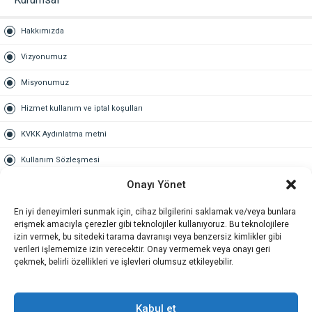
Hakkımızda
Vizyonumuz
Misyonumuz
Hizmet kullanım ve iptal koşulları
KVKK Aydınlatma metni
Kullanım Sözleşmesi
Onayı Yönet
Gold Üyelik
En iyi deneyimleri sunmak için, cihaz bilgilerini saklamak ve/veya bunlara
Gold üyelik nedir
erişmek amacıyla çerezler gibi teknolojiler kullanıyoruz. Bu teknolojilere
izin vermek, bu sitedeki tarama davranışı veya benzersiz kimlikler gibi
Kariyer
verileri işlememize izin verecektir. Onay vermemek veya onayı geri
çekmek, belirli özellikleri ve işlevleri olumsuz etkileyebilir.
İş Başvuru Formu
İletişim
Kabul et