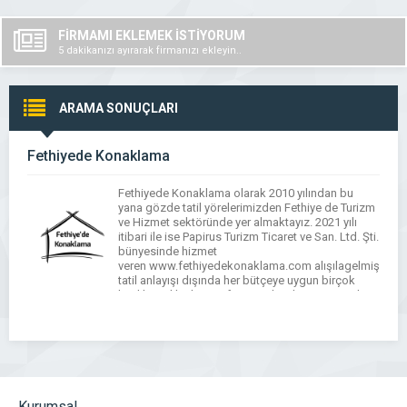
FİRMAMI EKLEMEK İSTİYORUM
5 dakikanızı ayırarak firmanızı ekleyin..
ARAMA SONUÇLARI
Fethiyede Konaklama
Fethiyede Konaklama olarak 2010 yılından bu
yana gözde tatil yörelerimizden Fethiye de Turizm
ve Hizmet sektöründe yer almaktayız. 2021 yılı
itibari ile ise Papirus Turizm Ticaret ve San. Ltd. Şti.
bünyesinde hizmet
veren www.fethiyedekonaklama.com alışılagelmiş
tatil anlayışı dışında her bütçeye uygun birçok
kiralık yazlık alternatifi sunmaktadır. Dünyanın her
yerinden gelecek olan misafirlerin istek ve
arzularını ön planda […]
Kurumsal