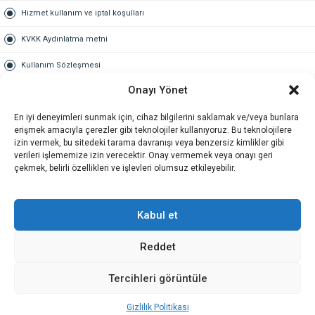
Hizmet kullanım ve iptal koşulları
KVKK Aydınlatma metni
Kullanım Sözleşmesi
Onayı Yönet
Gold Üyelik
En iyi deneyimleri sunmak için, cihaz bilgilerini saklamak ve/veya bunlara
Gold üyelik nedir
erişmek amacıyla çerezler gibi teknolojiler kullanıyoruz. Bu teknolojilere
izin vermek, bu sitedeki tarama davranışı veya benzersiz kimlikler gibi
Kariyer
verileri işlememize izin verecektir. Onay vermemek veya onayı geri
çekmek, belirli özellikleri ve işlevleri olumsuz etkileyebilir.
İş Başvuru Formu
İletişim
Kabul et
Reddet
İletişim
Tercihleri görüntüle
Gizlilik Politikası