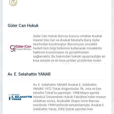
Güler Can Hukuk
Güler Can Hukuk Bürosu kurucu ortaklar Avukat
Hasret Sıla Can ve Avukat Mustafa Barış Güler
tarafından kurulmuştur. Büromuzun öncelikli
hedefi tüm bilgi birikimini kullanarak müvekkilin
hakkının korunmasını ve gözetilmesini
sağlamaktır. Bu bakımdan hukuki uyuşmazlığın en
kısa sürede ve en kısa yoldan çözülmesi önem
arz etmektedir. Müvekkillerin karşısına çıkabilecek
herhangi bir hukuki uyuşmazlığın bertaraf edilmesi
ve […]
Av. E. Selahattin YANAR
Av. E. Selahattin YANAR Avukat E. Selahattin
YANAR 1972 Tokat doğumludur. İlk, orta ve lise
tahsilini Tokat’ta yapmıştır. 1998 Mayıs ayında
İstanbul Üniversitesi Hukuk Fakültesi’nden mezun
olduktan sonra, Avukatlık Stajını İzmir Barosu
nezdinde 1999 tarihinde tamamlamıştır. Avukat E.
Selahattin Yanar, 2002 Şubat ayından beri
İstanbul’da yüzlerce hukuki ihtilafta, yerli ve