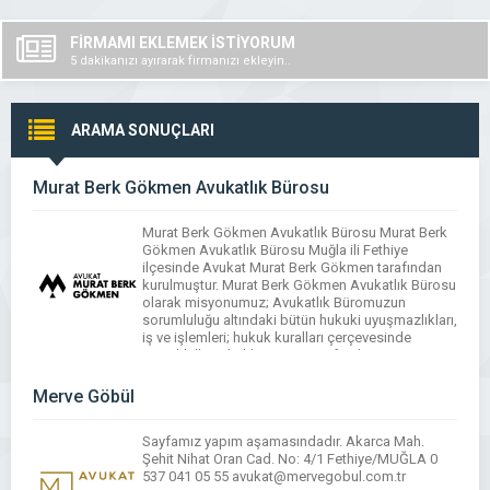
FİRMAMI EKLEMEK İSTİYORUM
5 dakikanızı ayırarak firmanızı ekleyin..
ARAMA SONUÇLARI
Murat Berk Gökmen Avukatlık Bürosu
Murat Berk Gökmen Avukatlık Bürosu Murat Berk
Gökmen Avukatlık Bürosu Muğla ili Fethiye
ilçesinde Avukat Murat Berk Gökmen tarafından
kurulmuştur. Murat Berk Gökmen Avukatlık Bürosu
olarak misyonumuz; Avukatlık Büromuzun
sorumluluğu altındaki bütün hukuki uyuşmazlıkları,
iş ve işlemleri; hukuk kuralları çerçevesinde
müvekkillerin haklarına ve menfaatlerine en uygun
ve en kısa sürede çözüme kavuşturmaktır.
Avukatlık Büromuzca şeffaflık […]
Merve Göbül
Sayfamız yapım aşamasındadır. Akarca Mah.
Şehit Nihat Oran Cad. No: 4/1 Fethiye/MUĞLA 0
537 041 05 55 avukat@mervegobul.com.tr