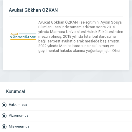
yabancı gerçek kişiler ile özel […]
Avukat Gökhan ÖZKAN
Avukat Gökhan ÖZKAN lise eğitimini Aydın Sosyal
Bilimler Lisesi’nde tamamladıktan sonra 2016
yılında Marmara Üniversitesi Hukuk Fakültesi’nden
mezun olmuş, 2018 yılında İstanbul Barosu’na
bağlı serbest avukat olarak mesleğe başlamıştır.
2022 yılında Manisa barosuna nakil olmuş ve
gayrimenkul hukuku alanına yoğunlaşmıştır. Ofisi
Manisa ili Salihli ilçesinde yer almaktadır. Adalet
Bakanlığı Arabulucular Siciline kayıtlı
arabulucudur. Gayrimenkul […]
Kurumsal
Hakkımızda
Vizyonumuz
Misyonumuz