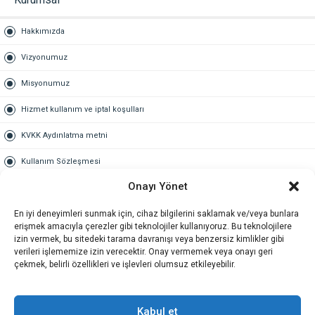
Hakkımızda
Vizyonumuz
Misyonumuz
Hizmet kullanım ve iptal koşulları
KVKK Aydınlatma metni
Kullanım Sözleşmesi
Onayı Yönet
Gold Üyelik
En iyi deneyimleri sunmak için, cihaz bilgilerini saklamak ve/veya bunlara
Gold üyelik nedir
erişmek amacıyla çerezler gibi teknolojiler kullanıyoruz. Bu teknolojilere
izin vermek, bu sitedeki tarama davranışı veya benzersiz kimlikler gibi
Kariyer
verileri işlememize izin verecektir. Onay vermemek veya onayı geri
çekmek, belirli özellikleri ve işlevleri olumsuz etkileyebilir.
İş Başvuru Formu
İletişim
Kabul et