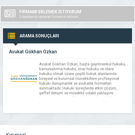
FİRMAMI EKLEMEK İSTİYORUM
5 dakikanızı ayırarak firmanızı ekleyin..
ARAMA SONUÇLARI
Avukat Gökhan Özkan
Avukat Gökhan Özkan, başta gayrimenkul hukuku,
kamulaştırma hukuku, imar hukuku ve idare
hukuku olmak üzere çeşitli hukuk alanlarında
bireysel ve kurumsal müvekkillere profesyonel
hukuki danışmanlık ve avukatlık hizmetleri
sunmaktadır. Hukuki süreçlerde etkin çözüm,
şeffaf iletişim ve müvekkil odaklı yaklaşımı
benimseyen Av. Gökhan Özkan, dava takibi,
sözleşme hazırlama ve arabuluculuk hizmetlerini
mevzuata uygun şekilde yürütmektedir.
Kurumsal