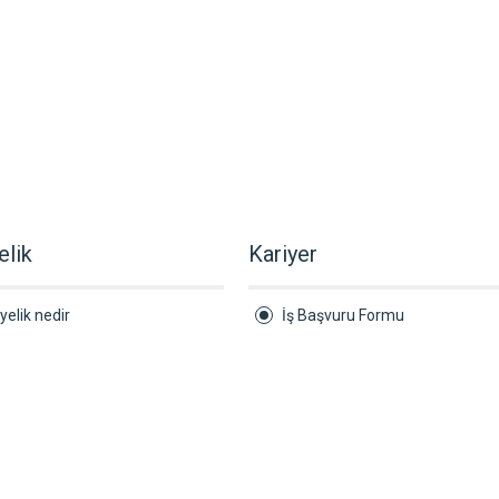
elik
Kariyer
yelik nedir
İş Başvuru Formu