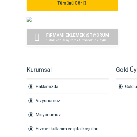
Tümünü Gör
FİRMAMI EKLEMEK İSTİYORUM
5 dakikanızı ayırarak firmanızı ekleyin..
Kurumsal
Gold Üy
Hakkımızda
Gold ü
Vizyonumuz
Misyonumuz
Hizmet kullanım ve iptal koşulları