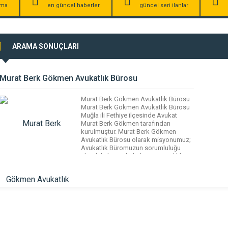
irma
en güncel haberler
güncel seri ilanlar
ARAMA SONUÇLARI
Murat Berk Gökmen Avukatlık Bürosu
Murat Berk Gökmen Avukatlık Bürosu
Murat Berk Gökmen Avukatlık Bürosu
Muğla ili Fethiye ilçesinde Avukat
Murat Berk Gökmen tarafından
kurulmuştur. Murat Berk Gökmen
Avukatlık Bürosu olarak misyonumuz;
Avukatlık Büromuzun sorumluluğu
altındaki bütün hukuki uyuşmazlıkları,
iş ve işlemleri; hukuk kuralları
çerçevesinde müvekkillerin haklarına
ve menfaatlerine en uygun ve en kısa
sürede çözüme kavuşturmaktır.
Avukatlık Büromuzca şeffaflık […]