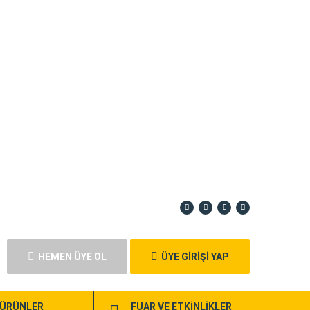
HEMEN ÜYE OL
ÜYE GİRİŞİ YAP
ÜRÜNLER
FUAR VE ETKİNLİKLER