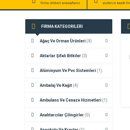
firma rehberi anasayfanız
yüzlerce kayıtlı f
FİRMA KATEGORİLERİ
Ağaç Ve Orman Ürünleri
(9)
Aktarlar Şifalı Bitkiler
(3)
Alüminyum Ve Pvc Sistemleri
(1)
Ambalaj Ve Kağıt
(4)
Ambulans Ve Cenaze Hizmetleri
(1)
Anahtarcılar Çilingirler
(0)
Anaokulu Ve Kreşler
(1)