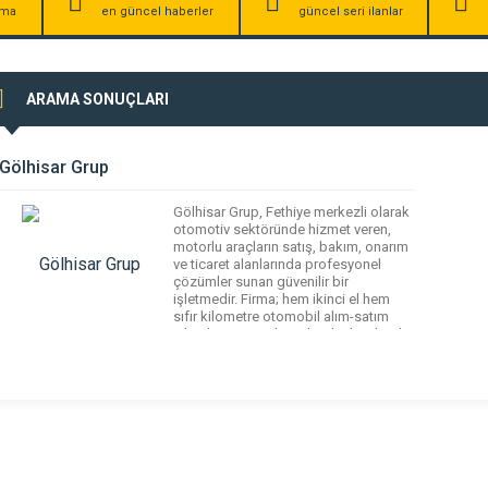
irma
en güncel haberler
güncel seri ilanlar
ARAMA SONUÇLARI
Gölhisar Grup
Gölhisar Grup, Fethiye merkezli olarak
otomotiv sektöründe hizmet veren,
motorlu araçların satış, bakım, onarım
ve ticaret alanlarında profesyonel
çözümler sunan güvenilir bir
işletmedir. Firma; hem ikinci el hem
sıfır kilometre otomobil alım-satım
işlemleri, araç takası, banka kredisi ile
araç alma süreçleri gibi hizmetlerle
müşterilerine avantajlı seçenekler
sağlar ve bireysel araç alımında
kolaylık sunar. Ayrıca motorlu […]