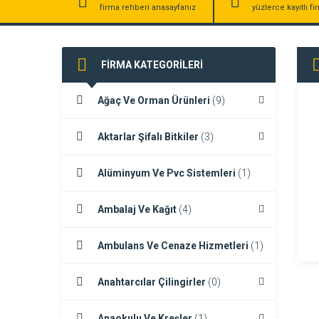
firma rehberi anasayfanız
yüzlerce kayıtlı f
FİRMA KATEGORİLERİ
Ağaç Ve Orman Ürünleri
(9)
Aktarlar Şifalı Bitkiler
(3)
Alüminyum Ve Pvc Sistemleri
(1)
Ambalaj Ve Kağıt
(4)
Ambulans Ve Cenaze Hizmetleri
(1)
Anahtarcılar Çilingirler
(0)
Anaokulu Ve Kreşler
(1)