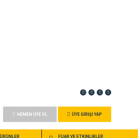
HEMEN ÜYE OL
ÜYE GİRİŞİ YAP
ÜRÜNLER
FUAR VE ETKİNLİKLER