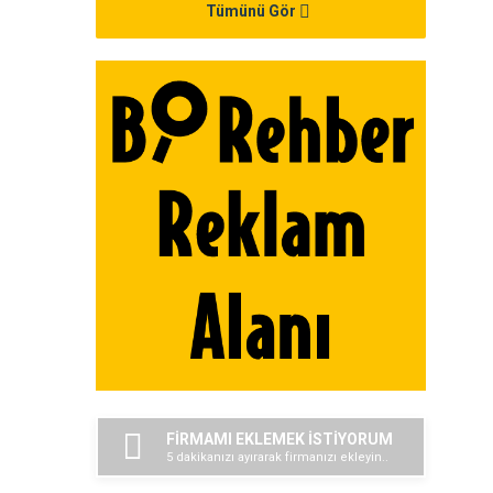
Tümünü Gör
FİRMAMI EKLEMEK İSTİYORUM
5 dakikanızı ayırarak firmanızı ekleyin..