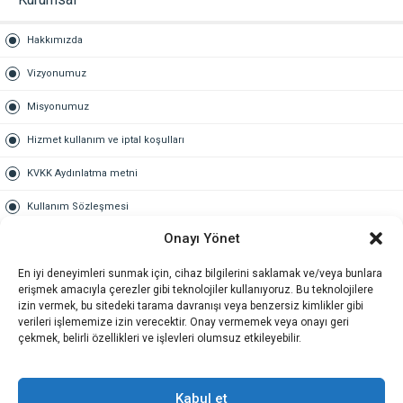
Hakkımızda
Vizyonumuz
Misyonumuz
Hizmet kullanım ve iptal koşulları
KVKK Aydınlatma metni
Kullanım Sözleşmesi
Onayı Yönet
Gold Üyelik
En iyi deneyimleri sunmak için, cihaz bilgilerini saklamak ve/veya bunlara
Gold üyelik nedir
erişmek amacıyla çerezler gibi teknolojiler kullanıyoruz. Bu teknolojilere
izin vermek, bu sitedeki tarama davranışı veya benzersiz kimlikler gibi
Kariyer
verileri işlememize izin verecektir. Onay vermemek veya onayı geri
çekmek, belirli özellikleri ve işlevleri olumsuz etkileyebilir.
İş Başvuru Formu
İletişim
Kabul et