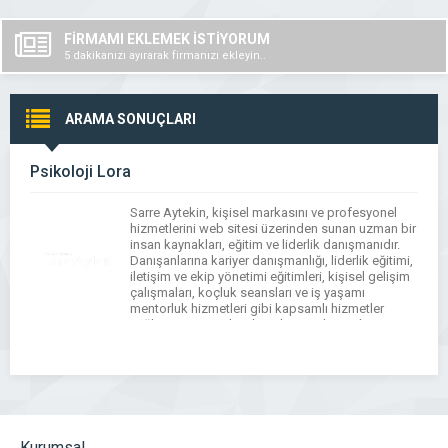
FİRMAMI EKLEMEK İSTİYORUM
5 dakikanızı ayırarak firmanızı ekleyin..
ARAMA SONUÇLARI
Psikoloji Lora
Sarre Aytekin, kişisel markasını ve profesyonel
hizmetlerini web sitesi üzerinden sunan uzman bir
insan kaynakları, eğitim ve liderlik danışmanıdır.
Danışanlarına kariyer danışmanlığı, liderlik eğitimi,
iletişim ve ekip yönetimi eğitimleri, kişisel gelişim
çalışmaları, koçluk seansları ve iş yaşamı
mentorluk hizmetleri gibi kapsamlı hizmetler
sağlar. Sarre Aytekin, bireylerin ve kurumların
hedeflerine daha etkili ve verimli bir şekilde […]
Kurumsal