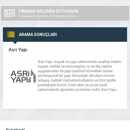
FİRMAMI EKLEMEK İSTİYORUM
5 dakikanızı ayırarak firmanızı ekleyin..
ARAMA SONUÇLARI
Asri Yapı
Asri Yapı, inşaat ve yapı sektöründe anahtar teslim
inşaat, tadilat ve renovasyon, iç ve dış cephe
uygulamaları ile yapı taahhüt hizmetleri sunan
profesyonel bir yapı firmasıdır. Modern mimari
anlayış, kaliteli malzeme kullanımı ve titiz işçilik
prensibiyle konut, ticari alan ve proje bazlı
çalışmalarda güvenilir çözümler üretir. Asri Yapı,
estetik, dayanıklılık ve zamanında teslim odaklı
hizmet […]
Kurumsal