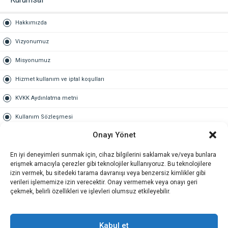
Hakkımızda
Vizyonumuz
Misyonumuz
Hizmet kullanım ve iptal koşulları
KVKK Aydınlatma metni
Kullanım Sözleşmesi
Onayı Yönet
Gold Üyelik
En iyi deneyimleri sunmak için, cihaz bilgilerini saklamak ve/veya bunlara
Gold üyelik nedir
erişmek amacıyla çerezler gibi teknolojiler kullanıyoruz. Bu teknolojilere
izin vermek, bu sitedeki tarama davranışı veya benzersiz kimlikler gibi
Kariyer
verileri işlememize izin verecektir. Onay vermemek veya onayı geri
çekmek, belirli özellikleri ve işlevleri olumsuz etkileyebilir.
İş Başvuru Formu
İletişim
Kabul et