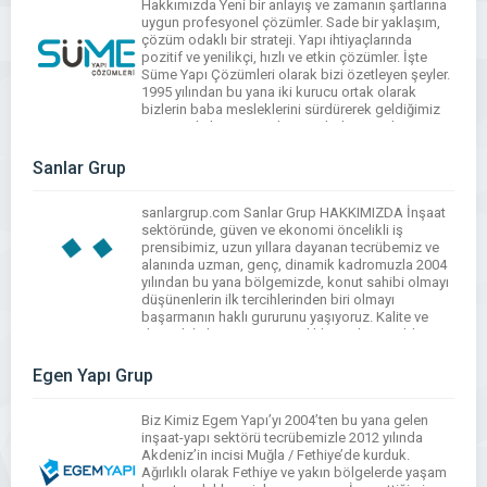
Hakkımızda Yeni bir anlayış ve zamanın şartlarına
uygun profesyonel çözümler. Sade bir yaklaşım,
çözüm odaklı bir strateji. Yapı ihtiyaçlarında
pozitif ve yenilikçi, hızlı ve etkin çözümler. İşte
Süme Yapı Çözümleri olarak bizi özetleyen şeyler.
1995 yılından bu yana iki kurucu ortak olarak
bizlerin baba mesleklerini sürdürerek geldiğimiz
serüvende bugün güçlerimizi birleştirerek ortaya
koyduğumuz bir imza […]
Sanlar Grup
sanlargrup.com Sanlar Grup HAKKIMIZDA İnşaat
sektöründe, güven ve ekonomi öncelikli iş
prensibimiz, uzun yıllara dayanan tecrübemiz ve
alanında uzman, genç, dinamik kadromuzla 2004
yılından bu yana bölgemizde, konut sahibi olmayı
düşünenlerin ilk tercihlerinden biri olmayı
başarmanın haklı gururunu yaşıyoruz. Kalite ve
dürüstlük, her zaman öncelikli tercihimiz oldu.
Yenilikçi yanımız ve bitmek bilmeyen gelişim
azmimizle bu […]
Egen Yapı Grup
Biz Kimiz Egem Yapı’yı 2004’ten bu yana gelen
inşaat-yapı sektörü tecrübemizle 2012 yılında
Akdeniz’in incisi Muğla / Fethiye’de kurduk.
Ağırlıklı olarak Fethiye ve yakın bölgelerde yaşam