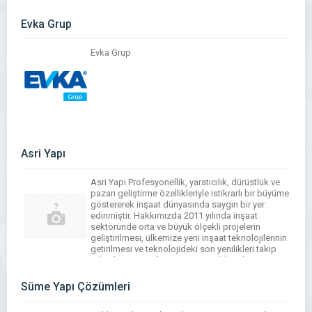
mühendislik faaliyetleri göstermekteyiz. Firmamız
[…]
Evka Grup
Evka Grup
Asri Yapı
Asri Yapı Profesyonellik, yaratıcılık, dürüstlük ve
pazarı geliştirme özellikleriyle istikrarlı bir büyüme
göstererek inşaat dünyasında saygın bir yer
edinmiştir. Hakkımızda 2011 yılında inşaat
sektöründe orta ve büyük ölçekli projelerin
geliştirilmesi, ülkemize yeni inşaat teknolojilerinin
getirilmesi ve teknolojideki son yenilikleri takip
ederek inşaat sektörümüzün çağdaş düzeye
ulaşmasına katkı sunmak amacıyla Güneydoğu
Anadolu Bölgesi’nin incisi Gaziantep’te kurulan […]
Süme Yapı Çözümleri