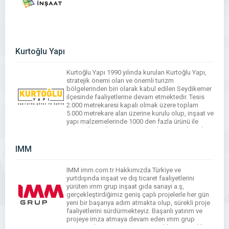
Kurtoğlu Yapı
Kurtoğlu Yapı 1990 yılında kurulan Kurtoğlu Yapı,
stratejik önemi olan ve önemli turizm
bölgelerinden biri olarak kabul edilen Seydikemer
ilçesinde faaliyetlerine devam etmektedir. Tesis
2.000 metrekaresi kapalı olmak üzere toplam
5.000 metrekare alan üzerine kurulu olup, inşaat ve
yapı malzemelerinde 1000 den fazla ürünü ile
müşterilerine hizmet vermektedir. Müşterilerinden
ve firmalardan aldığı destek sayesinde yıllar […]
IMM
IMM imm.com.tr Hakkımızda Türkiye ve
yurtdışında inşaat ve dış ticaret faaliyetlerini
yürüten ımm grup inşaat gıda sanayi a.ş,
gerçekleştirdiğimiz geniş çaplı projelerle her gün
yeni bir başarıya adım atmakta olup, sürekli proje
faaliyetlerini sürdürmekteyiz. Başarılı yatırım ve
projeye imza atmaya devam eden ımm grup
inşaat gıda sanayi a.ş, inşaat, taahhüt, mimarlık,