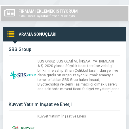
FİRMAMI EKLEMEK İSTİYORUM
5 dakikanızı ayırarak firmanızı ekleyin..
ARAMA SONUÇLARI
SBS Group
SBS Group SBS GEMİ VE İNŞAAT YATIRIMLARI
A.Ş. 2020 yılında 20 yıllık ticari tecrübe ve bilgi
birikimine sahip Sinan Çelikkol tarafından yeni ve
daha güçlü bir organizasyon kurmak amacıyla
temelleri atılan SBS Grup halen İnşaat,
Biyoteknoloji ve Gemi Taşımacılığı olmak üzere 3
ana sektörde mevcut ticari faaliyet ve yatırımlarına
devam etmektedir. SBS Group ana faaliyet […]
Kuvvet Yatırım İnşaat ve Enerji
Kuvvet Yatırım İnşaat ve Enerji