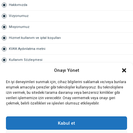
Hakkımızda
Vizyonumuz
Misyonumuz
Hizmet kullanım ve iptal koşulları
KVKK Aydınlatma metni
Kullanım Sözleşmesi
Onayı Yönet
Gold Üyelik
En iyi deneyimleri sunmak için, cihaz bilgilerini saklamak ve/veya bunlara
Gold üyelik nedir
erişmek amacıyla çerezler gibi teknolojiler kullanıyoruz. Bu teknolojilere
izin vermek, bu sitedeki tarama davranışı veya benzersiz kimlikler gibi
Kariyer
verileri işlememize izin verecektir. Onay vermemek veya onayı geri
çekmek, belirli özellikleri ve işlevleri olumsuz etkileyebilir.
İş Başvuru Formu
İletişim
Kabul et