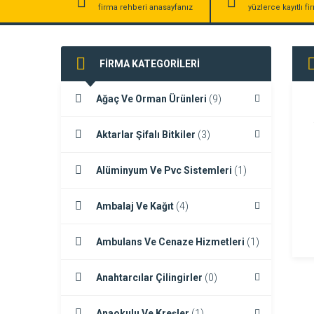
firma rehberi anasayfanız
yüzlerce kayıtlı f
FİRMA KATEGORİLERİ
Ağaç Ve Orman Ürünleri
(9)
Aktarlar Şifalı Bitkiler
(3)
Alüminyum Ve Pvc Sistemleri
(1)
Ambalaj Ve Kağıt
(4)
Ambulans Ve Cenaze Hizmetleri
(1)
Anahtarcılar Çilingirler
(0)
Anaokulu Ve Kreşler
(1)