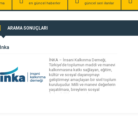
irma
en güncel haberler
güncel seri ilanlar
ARAMA SONUÇLARI
İnka
İNKA – İnsani Kalkınma Derneği,
Türkiye’de toplumun maddi ve manevi
kalkınmasına katkı sağlayan, eğitim,
kültür ve sosyal dayanışmayı
geliştirmeyi amaçlayan bir sivil toplum
kuruluşudur. Milli ve manevi değerlerin
yaşatılması, bireylerin sosyal
farkındalıklarının artırılması ve
dayanışmanın güçlendirilmesi için
çalışmalar yapar. Dernek; toplumsal
projeler, eğitim programları, kültürel
etkinlikler ve insan odaklı kalkınma
modelleri geliştirme faaliyetleriyle yerel
ve […]