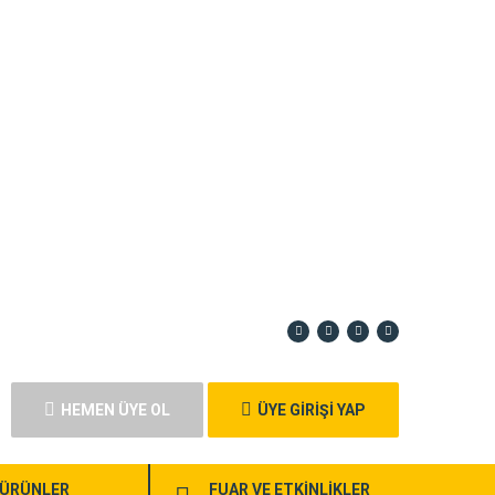
HEMEN ÜYE OL
ÜYE GİRİŞİ YAP
ÜRÜNLER
FUAR VE ETKİNLİKLER