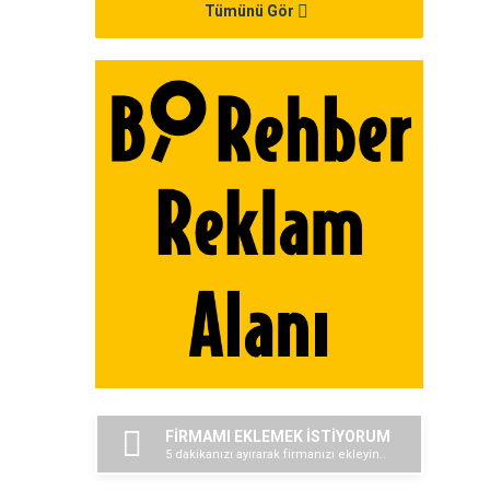
Tümünü Gör
FİRMAMI EKLEMEK İSTİYORUM
5 dakikanızı ayırarak firmanızı ekleyin..