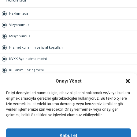
Hakkımızda
Vizyonumuz
Misyonumuz
Hizmet kullanım ve iptal koşulları
KVKK Aydınlatma metni
Kullanım Sözleşmesi
Onayı Yönet
Gold Üyelik
En iyi deneyimleri sunmak için, cihaz bilgilerini saklamak ve/veya bunlara
Gold üyelik nedir
erişmek amacıyla çerezler gibi teknolojiler kullanıyoruz. Bu teknolojilere
izin vermek, bu sitedeki tarama davranışı veya benzersiz kimlikler gibi
Kariyer
verileri işlememize izin verecektir. Onay vermemek veya onayı geri
çekmek, belirli özellikleri ve işlevleri olumsuz etkileyebilir.
İş Başvuru Formu
İletişim
Kabul et