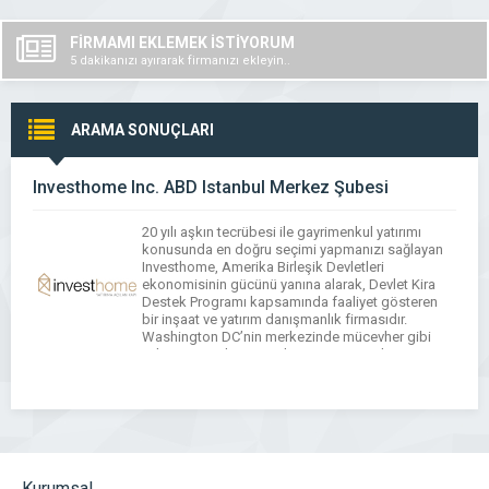
FİRMAMI EKLEMEK İSTİYORUM
5 dakikanızı ayırarak firmanızı ekleyin..
ARAMA SONUÇLARI
Investhome Inc. ABD Istanbul Merkez Şubesi
20 yılı aşkın tecrübesi ile gayrimenkul yatırımı
konusunda en doğru seçimi yapmanızı sağlayan
Investhome, Amerika Birleşik Devletleri
ekonomisinin gücünü yanına alarak, Devlet Kira
Destek Programı kapsamında faaliyet gösteren
bir inşaat ve yatırım danışmanlık firmasıdır.
Washington DC’nin merkezinde mücevher gibi
evler inşaa eden Investhome, Emin Berk Sever ve
Doğa Doğan tarafından 2017 yılında kurulmuştur.
Emlak yatırımlarınızda […]
Kurumsal