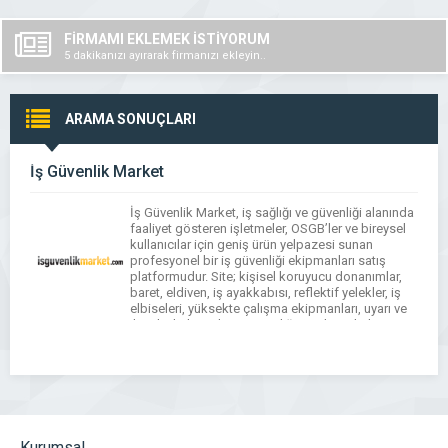
FİRMAMI EKLEMEK İSTİYORUM
5 dakikanızı ayırarak firmanızı ekleyin..
ARAMA SONUÇLARI
İş Güvenlik Market
İş Güvenlik Market, iş sağlığı ve güvenliği alanında
faaliyet gösteren işletmeler, OSGB’ler ve bireysel
kullanıcılar için geniş ürün yelpazesi sunan
profesyonel bir iş güvenliği ekipmanları satış
platformudur. Site; kişisel koruyucu donanımlar,
baret, eldiven, iş ayakkabısı, reflektif yelekler, iş
elbiseleri, yüksekte çalışma ekipmanları, uyarı ve
ikaz levhaları gibi iş güvenliği ürünlerini kalite
standartlarına uygun şekilde kullanıcılarla […]
Kurumsal