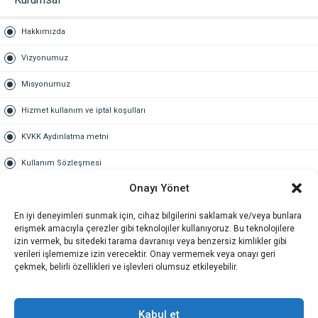
Hakkımızda
Vizyonumuz
Misyonumuz
Hizmet kullanım ve iptal koşulları
KVKK Aydınlatma metni
Kullanım Sözleşmesi
Onayı Yönet
Gold Üyelik
En iyi deneyimleri sunmak için, cihaz bilgilerini saklamak ve/veya bunlara
Gold üyelik nedir
erişmek amacıyla çerezler gibi teknolojiler kullanıyoruz. Bu teknolojilere
izin vermek, bu sitedeki tarama davranışı veya benzersiz kimlikler gibi
Kariyer
verileri işlememize izin verecektir. Onay vermemek veya onayı geri
çekmek, belirli özellikleri ve işlevleri olumsuz etkileyebilir.
İş Başvuru Formu
İletişim
Kabul et