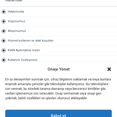
Hakkımızda
Vizyonumuz
Misyonumuz
Hizmet kullanım ve iptal koşulları
KVKK Aydınlatma metni
Kullanım Sözleşmesi
Onayı Yönet
Gold Üyelik
En iyi deneyimleri sunmak için, cihaz bilgilerini saklamak ve/veya bunlara
Gold üyelik nedir
erişmek amacıyla çerezler gibi teknolojiler kullanıyoruz. Bu teknolojilere
izin vermek, bu sitedeki tarama davranışı veya benzersiz kimlikler gibi
Kariyer
verileri işlememize izin verecektir. Onay vermemek veya onayı geri
çekmek, belirli özellikleri ve işlevleri olumsuz etkileyebilir.
İş Başvuru Formu
İletişim
Kabul et