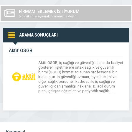
FİRMAMI EKLEMEK İSTİYORUM
5 dakikanızı ayırarak firmanızı ekleyin..
ARAMA SONUÇLARI
Aktif OSGB
Aktif OSGB, iş sağlığı ve güvenliği alanında faaliyet
gösteren, işletmelere ortak sağlık ve güvenlik
birimi (OSGB) hizmetleri sunan profesyonel bir
kuruluştur. İş güvenliği uzmanı, işyeri hekimi ve
diğer sağlık personeli kadrosu ile iş sağlığı ve
güvenliği danışmanlığı, risk analizi, acil durum
planı, çalışan eğitimleri ve periyodik sağlık
kontrolleri hizmetlerini mevzuata uygun şekilde
sağlamaktadır. Aktif OSGB, […]
Kurumsal