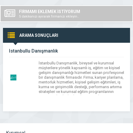
FİRMAMI EKLEMEK İSTİYORUM
5 dakikanızı ayırarak firmanızı ekleyin..
ARAMA SONUÇLARI
İstanbullu Danışmanlık
İstanbullu Danışmanlık, bireysel ve kurumsal
müşterilere yönelik kapsamlı iş, eğitim ve kişisel
gelişim danışmanlığı hizmetleri sunan profesyonel
bir danışmanlık firmasıdır. Firma; kariyer planlama,
mentorluk hizmetleri, kişisel gelişim eğitimleri, iş
kurma ve girişimcilik desteği, performans artırma
stratejileri ve kurumsal eğitim programlarının
tasarımı gibi alanlarda etkin çözümler üretir.
İstanbullu Danışmanlık, danışanlarının hedeflerine
daha hızlı ve etkili şekilde […]
Kurumsal