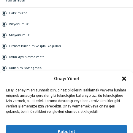
Hakkımızda
Vizyonumuz
Misyonumuz
Hizmet kullanım ve iptal koşulları
KVKK Aydınlatma metni
Kullanım Sözleşmesi
Onayı Yönet
Gold Üyelik
En iyi deneyimleri sunmak için, cihaz bilgilerini saklamak ve/veya bunlara
Gold üyelik nedir
erişmek amacıyla çerezler gibi teknolojiler kullanıyoruz. Bu teknolojilere
izin vermek, bu sitedeki tarama davranışı veya benzersiz kimlikler gibi
Kariyer
verileri işlememize izin verecektir. Onay vermemek veya onayı geri
çekmek, belirli özellikleri ve işlevleri olumsuz etkileyebilir.
İş Başvuru Formu
İletişim
Kabul et