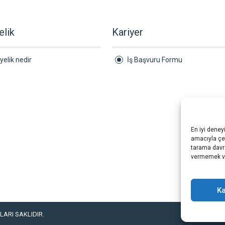
elik
Kariyer
yelik nedir
İş Başvuru Formu
En iyi deney
amacıyla çer
tarama davra
vermemek vey
Ka
ARI SAKLIDIR.