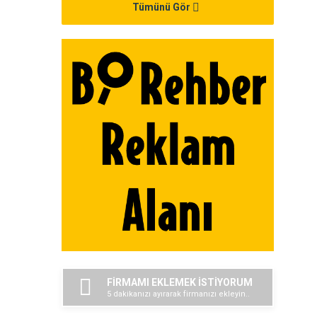
Tümünü Gör
FİRMAMI EKLEMEK İSTİYORUM
5 dakikanızı ayırarak firmanızı ekleyin..