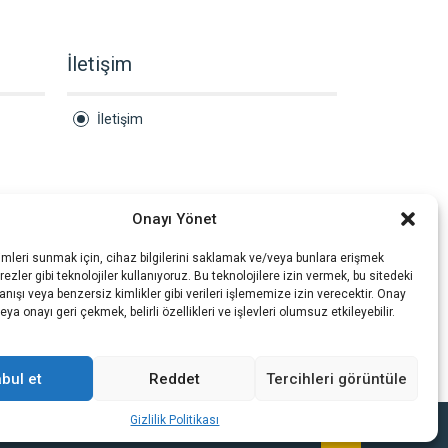
İletişim
İletişim
Onayı Yönet
imleri sunmak için, cihaz bilgilerini saklamak ve/veya bunlara erişmek
ezler gibi teknolojiler kullanıyoruz. Bu teknolojilere izin vermek, bu sitedeki
nışı veya benzersiz kimlikler gibi verileri işlememize izin verecektir. Onay
a onayı geri çekmek, belirli özellikleri ve işlevleri olumsuz etkileyebilir.
bul et
Reddet
Tercihleri görüntüle
Gizlilik Politikası