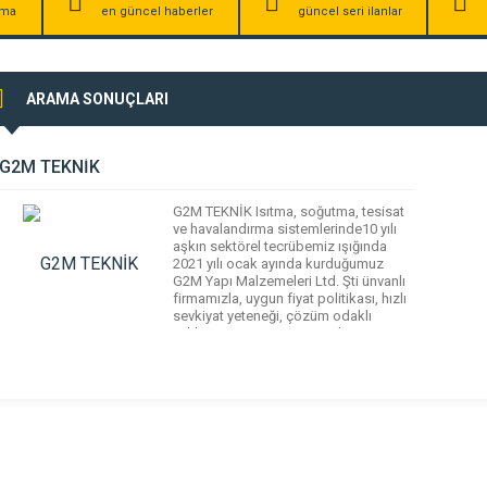
irma
en güncel haberler
güncel seri ilanlar
ARAMA SONUÇLARI
G2M TEKNİK
G2M TEKNİK Isıtma, soğutma, tesisat
ve havalandırma sistemlerinde10 yılı
aşkın sektörel tecrübemiz ışığında
2021 yılı ocak ayında kurduğumuz
G2M Yapı Malzemeleri Ltd. Şti ünvanlı
firmamızla, uygun fiyat politikası, hızlı
sevkiyat yeteneği, çözüm odaklı
yaklaşımı, geniş ürün çeşidi, zengin
stok altyapısı ile sektörde dinamik bir
çözüm ortağı pozisyonuyla
müşterilerimize hizmet vermekteyiz. 16
Çalışan 120 Mutlu Müşteri […]