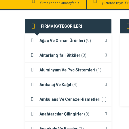
firma rehberi anasayfanız
yüzlerce kayıtlı f
FİRMA KATEGORİLERİ
Ağaç Ve Orman Ürünleri
(9)
Aktarlar Şifalı Bitkiler
(3)
Alüminyum Ve Pvc Sistemleri
(1)
Ambalaj Ve Kağıt
(4)
Ambulans Ve Cenaze Hizmetleri
(1)
Anahtarcılar Çilingirler
(0)
Anaokulu Ve Kreşler
(1)