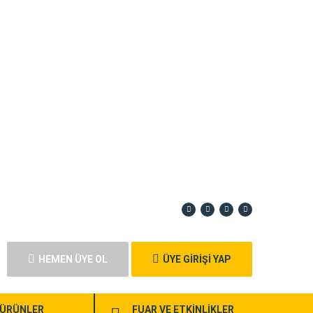
HEMEN ÜYE OL
ÜYE GİRİŞİ YAP
ÜRÜNLER
FUAR VE ETKİNLİKLER