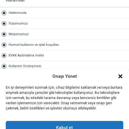
Hakkımızda
Vizyonumuz
Misyonumuz
Hizmet kullanım ve iptal koşulları
KVKK Aydınlatma metni
Kullanım Sözleşmesi
Onayı Yönet
Gold Üyelik
En iyi deneyimleri sunmak için, cihaz bilgilerini saklamak ve/veya bunlara
Gold üyelik nedir
erişmek amacıyla çerezler gibi teknolojiler kullanıyoruz. Bu teknolojilere
izin vermek, bu sitedeki tarama davranışı veya benzersiz kimlikler gibi
Kariyer
verileri işlememize izin verecektir. Onay vermemek veya onayı geri
çekmek, belirli özellikleri ve işlevleri olumsuz etkileyebilir.
İş Başvuru Formu
İletişim
Kabul et