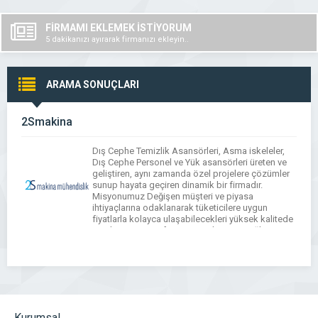
FİRMAMI EKLEMEK İSTİYORUM
5 dakikanızı ayırarak firmanızı ekleyin..
ARAMA SONUÇLARI
2Smakina
Dış Cephe Temizlik Asansörleri, Asma iskeleler,
Dış Cephe Personel ve Yük asansörleri üreten ve
geliştiren, aynı zamanda özel projelere çözümler
sunup hayata geçiren dinamik bir firmadır.
Misyonumuz Değişen müşteri ve piyasa
ihtiyaçlarına odaklanarak tüketicilere uygun
fiyatlarla kolayca ulaşabilecekleri yüksek kalitede
ürünler sunar, sınıfının en iyisi hizmeti sağlayıp
müşterilerimizle güçlü ortaklıklar kurarız. 2S
Makine, özellikle dış […]
Kurumsal