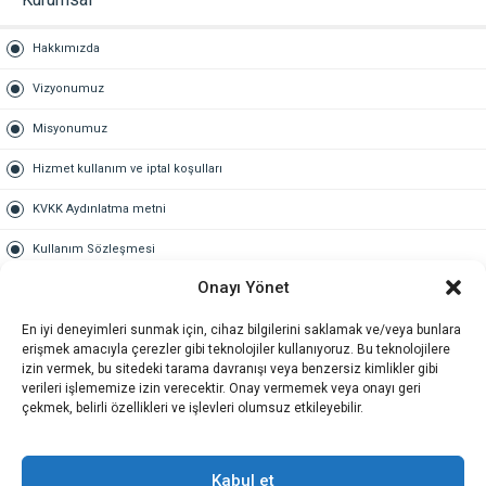
Hakkımızda
Vizyonumuz
Misyonumuz
Hizmet kullanım ve iptal koşulları
KVKK Aydınlatma metni
Kullanım Sözleşmesi
Onayı Yönet
Gold Üyelik
En iyi deneyimleri sunmak için, cihaz bilgilerini saklamak ve/veya bunlara
Gold üyelik nedir
erişmek amacıyla çerezler gibi teknolojiler kullanıyoruz. Bu teknolojilere
izin vermek, bu sitedeki tarama davranışı veya benzersiz kimlikler gibi
Kariyer
verileri işlememize izin verecektir. Onay vermemek veya onayı geri
çekmek, belirli özellikleri ve işlevleri olumsuz etkileyebilir.
İş Başvuru Formu
İletişim
Kabul et