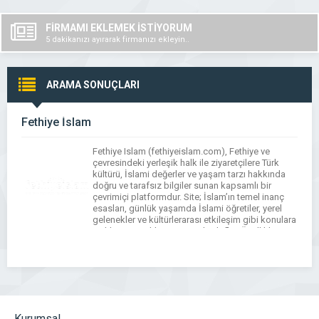
FİRMAMI EKLEMEK İSTİYORUM
5 dakikanızı ayırarak firmanızı ekleyin..
ARAMA SONUÇLARI
Fethiye İslam
Fethiye Islam (fethiyeislam.com), Fethiye ve
çevresindeki yerleşik halk ile ziyaretçilere Türk
kültürü, İslami değerler ve yaşam tarzı hakkında
doğru ve tarafsız bilgiler sunan kapsamlı bir
çevrimiçi platformdur. Site; İslam’ın temel inanç
esasları, günlük yaşamda İslami öğretiler, yerel
gelenekler ve kültürlerarası etkileşim gibi konulara
açıklayıcı içerikler sunmayı hedefler. Özellikle
Fethiye’de yaşayan yabancı yerleşikler ve turistler
için […]
Kurumsal