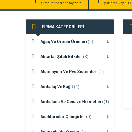
firma rehberi anasayfanız
yüzlerce kayıtlı f
FİRMA KATEGORİLERİ
Ağaç Ve Orman Ürünleri
(9)
Aktarlar Şifalı Bitkiler
(3)
Alüminyum Ve Pvc Sistemleri
(1)
Ambalaj Ve Kağıt
(4)
Ambulans Ve Cenaze Hizmetleri
(1)
Anahtarcılar Çilingirler
(0)
Anaokulu Ve Kreşler
(1)