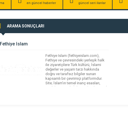
irma
en güncel haberler
güncel seri ilanlar
ARAMA SONUÇLARI
Fethiye İslam
Fethiye Islam (fethiyeislam.com),
Fethiye ve çevresindeki yerleşik halk
ile ziyaretçilere Türk kültürü, İslami
değerler ve yaşam tarzı hakkında
doğru ve tarafsız bilgiler sunan
kapsamlı bir çevrimiçi platformdur.
Site; İslam’ın temel inanç esasları,
günlük yaşamda İslami öğretiler, yerel
gelenekler ve kültürlerarası etkileşim
gibi konulara açıklayıcı içerikler
sunmayı hedefler. Özellikle Fethiye’de
yaşayan yabancı yerleşikler ve turistler
için […]