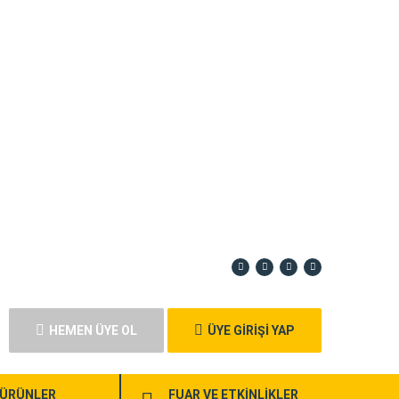
HEMEN ÜYE OL
ÜYE GİRİŞİ YAP
ÜRÜNLER
FUAR VE ETKİNLİKLER