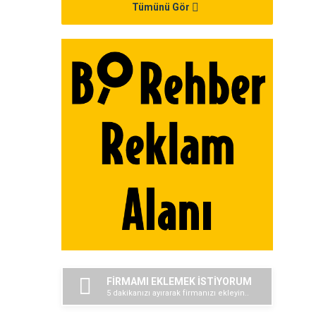
Tümünü Gör
FİRMAMI EKLEMEK İSTİYORUM
5 dakikanızı ayırarak firmanızı ekleyin..