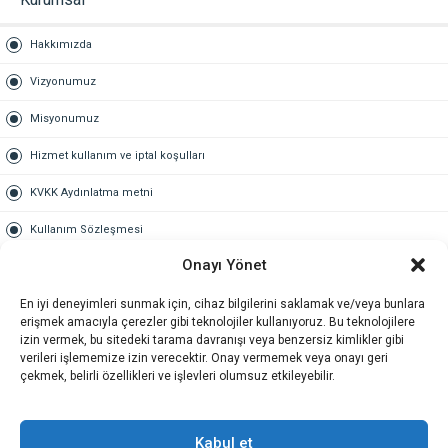
Hakkımızda
Vizyonumuz
Misyonumuz
Hizmet kullanım ve iptal koşulları
KVKK Aydınlatma metni
Kullanım Sözleşmesi
Onayı Yönet
Gold Üyelik
En iyi deneyimleri sunmak için, cihaz bilgilerini saklamak ve/veya bunlara
Gold üyelik nedir
erişmek amacıyla çerezler gibi teknolojiler kullanıyoruz. Bu teknolojilere
izin vermek, bu sitedeki tarama davranışı veya benzersiz kimlikler gibi
Kariyer
verileri işlememize izin verecektir. Onay vermemek veya onayı geri
çekmek, belirli özellikleri ve işlevleri olumsuz etkileyebilir.
İş Başvuru Formu
İletişim
Kabul et