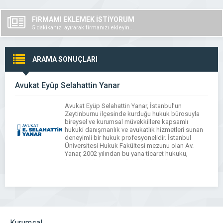
FİRMAMI EKLEMEK İSTİYORUM
5 dakikanızı ayırarak firmanızı ekleyin..
ARAMA SONUÇLARI
Avukat Eyüp Selahattin Yanar
Avukat Eyüp Selahattin Yanar, İstanbul’un
Zeytinburnu ilçesinde kurduğu hukuk bürosuyla
bireysel ve kurumsal müvekkillere kapsamlı
hukuki danışmanlık ve avukatlık hizmetleri sunan
deneyimli bir hukuk profesyonelidir. İstanbul
Üniversitesi Hukuk Fakültesi mezunu olan Av.
Yanar, 2002 yılından bu yana ticaret hukuku,
borçlar hukuku, icra-iflas hukuku, aile hukuku,
ceza hukuku, vergi hukuku, idari yargılama ve
tüketici hukuku gibi […]
Kurumsal