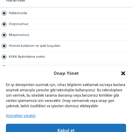
Hakkımızda
Vizyonumuz
Misyonumuz
Hizmet kullanım ve iptal koşulları
KVKK Aydınlatma metni
Kullanım Sözleşmesi
Onayı Yönet
Gold Üyelik
En iyi deneyimleri sunmak için, cihaz bilgilerini saklamak ve/veya bunlara
erişmek amacıyla çerezler gibi teknolojiler kullanıyoruz. Bu teknolojilere
Gold üyelik nedir
izin vermek, bu sitedeki tarama davranışı veya benzersiz kimlikler gibi
verileri işlememize izin verecektir. Onay vermemek veya onayı geri
Kariyer
çekmek, belirli özellikleri ve işlevleri olumsuz etkileyebilir.
Hizmetleri yönetin
İş Başvuru Formu
İletişim
Kabul et