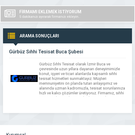
FİRMAMI EKLEMEK İSTİYORUM
5 dakikanızı ayırarak firmanızı ekleyin..
ARAMA SONUÇLARI
Gürbüz Sıhhi Tesisat Buca Şubesi
Gürbüz Sıhhi Tesisat olarak İzmir Buca ve
çevresinde uzun yıllara dayanan deneyimimizle
konut, işyeri ve ticari alanlarda kapsamlı sıhhi
tesisat hizmetleri sunmaktayız. Müşteri
memnuniyetini ön planda tutan anlayışımız ve
alanında uzman kadromuzla, tesisat sorunlarınıza
hızlı ve kalıcı çözümler üretiyoruz. Firmamız, sıhhi
tesisat sektöründe geniş bir hizmet yelpazesi
sunmaktadır. Musluk tamiri ve değişimi, su kaçağı
tespiti […]
Kurumsal